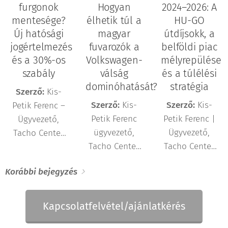
furgonok
Hogyan
2024–2026: A
mentesége?
élhetik túl a
HU-GO
Új hatósági
magyar
útdíjsokk, a
jogértelmezés
fuvarozók a
belföldi piac
és a 30%-os
Volkswagen-
mélyrepülése
szabály
válság
és a túlélési
dominóhatását?
stratégia
Szerző:
Kis-
Szerző:
Kis-
Szerző:
Kis-
Petik Ferenc –
Petik Ferenc
Petik Ferenc |
Ügyvezető,
ügyvezető,
Ügyvezető,
Tacho Center
Tacho Center
Tacho Center
Kft.
Kft.
Kft.
Korábbi bejegyzés
Kapcsolatfelvétel/ajánlatkérés