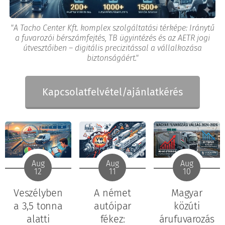
"A Tacho Center Kft. komplex szolgáltatási térképe: Iránytű
a fuvarozói bérszámfejtés, TB ügyintézés és az AETR jogi
útvesztőiben – digitális precizitással a vállalkozása
biztonságáért."
Kapcsolatfelvétel/ajánlatkérés
Aug
Aug
Aug
12
11
10
Veszélyben
A német
Magyar
a 3,5 tonna
autóipar
közúti
alatti
fékez:
árufuvarozás