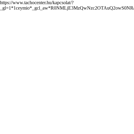
https://www.tachocenter.hu/kapcsolat/?
_gl=1*1ceymio*_gcl_aw*R0NMLjE3MzQwNzc2OTAuQ2owS