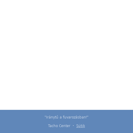
"Iránytű a fuvarozásban!"
Tacho Center
Sütik