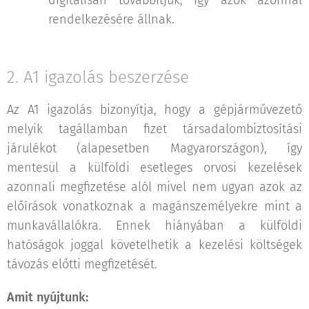
digitálisan továbbítjuk, így azok azonnal
rendelkezésére állnak.
2. A1 igazolás beszerzése
Az A1 igazolás bizonyítja, hogy a gépjárművezető
melyik tagállamban fizet társadalombiztosítási
járulékot (alapesetben Magyarországon), így
mentesül a külföldi esetleges orvosi kezelések
azonnali megfizetése alól mivel nem ugyan azok az
előírások vonatkoznak a magánszemélyekre mint a
munkavállalókra. Ennek hiányában a külföldi
hatóságok joggal követelhetik a kezelési költségek
távozás előtti megfizetését.
Amit nyújtunk: