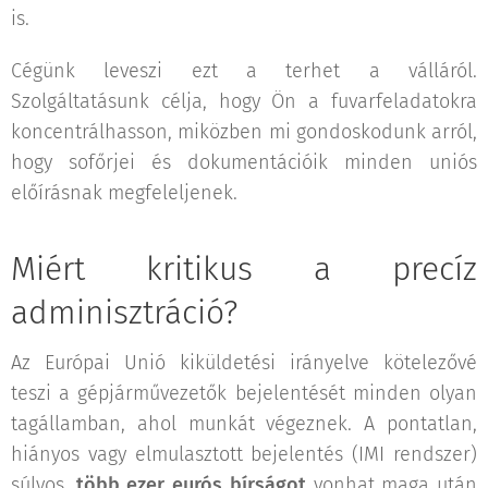
is.
Cégünk leveszi ezt a terhet a válláról.
Szolgáltatásunk célja, hogy Ön a fuvarfeladatokra
koncentrálhasson, miközben mi gondoskodunk arról,
hogy sofőrjei és dokumentációik minden uniós
előírásnak megfeleljenek.
Miért kritikus a precíz
adminisztráció?
Az Európai Unió kiküldetési irányelve kötelezővé
teszi a gépjárművezetők bejelentését minden olyan
tagállamban, ahol munkát végeznek. A pontatlan,
hiányos vagy elmulasztott bejelentés (IMI rendszer)
súlyos,
több ezer eurós bírságot
vonhat maga után