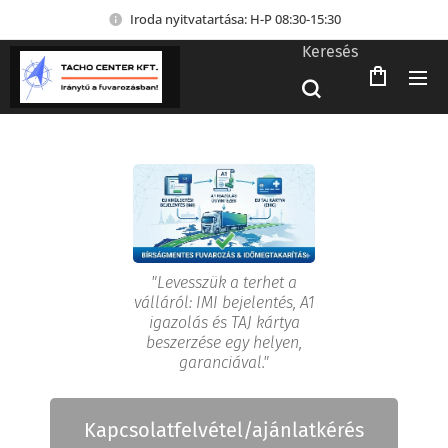
Iroda nyitvatartása: H-P 08:30-15:30
Keresés
"Levesszük a terhet a
válláról: IMI bejelentés, A1
igazolás és TAJ kártya
beszerzése egy helyen,
garanciával."
Kapcsolatfelvétel/ajánlatkérés