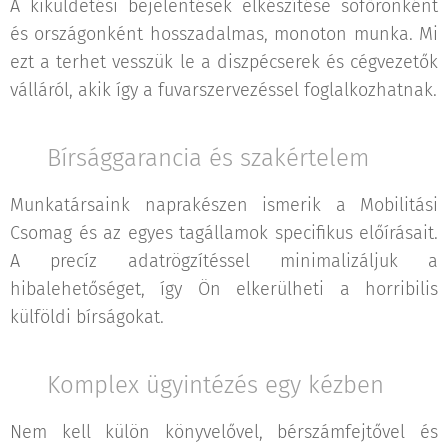
A kiküldetési bejelentések elkészítése sofőrönként
és országonként hosszadalmas, monoton munka. Mi
ezt a terhet vesszük le a diszpécserek és cégvezetők
válláról, akik így a fuvarszervezéssel foglalkozhatnak.
✅ Bírsággarancia és szakértelem
Munkatársaink naprakészen ismerik a Mobilitási
Csomag és az egyes tagállamok specifikus előírásait.
A precíz adatrögzítéssel minimalizáljuk a
hibalehetőséget, így Ön elkerülheti a horribilis
külföldi bírságokat.
✅ Komplex ügyintézés egy kézben
Nem kell külön könyvelővel, bérszámfejtővel és