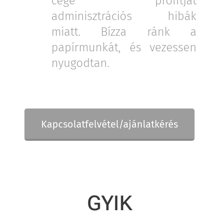
cége profitját
adminisztrációs hibák
miatt. Bízza ránk a
papírmunkát, és vezessen
nyugodtan.
Kapcsolatfelvétel/ajánlatkérés
GYIK