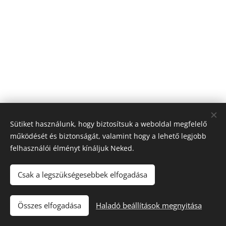
Sütiket használunk, hogy biztosítsuk a weboldal megfelelő
működését és biztonságát, valamint hogy a lehető legjobb
felhasználói élményt kínáljuk Neked.
Csak a legszükségesebbek elfogadása
"Iránytű a fuvarozásban!"
Összes elfogadása
Haladó beállítások megnyitása
Tacho Center
Sütik