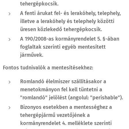
tehergépkocsik.
A fenti árukat fel- és lerakóhely, telephely,
illetve a lerakóhely és telephely közötti
üresen közlekedő tehergépkocsik.
A 190/2008-as kormányrendelet 5. §-ában
foglaltak szerinti egyéb mentesített
járművek.
Fontos tudnivalók a mentesítésekhez:
Romlandó élelmiszer szállításakor a
menetokmányon fel kell tüntetni a
"romlandó" jelölést (angolul: "perishable").
Bizonyos esetekben a mentességhez a
tehergépjármű vezetőjének a
kormányrendelet 4. melléklete szerinti