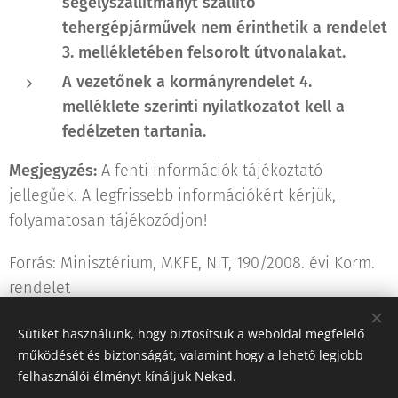
segélyszállítmányt szállító
tehergépjárművek nem érinthetik a rendelet
3. mellékletében felsorolt útvonalakat.
A vezetőnek a kormányrendelet 4.
melléklete szerinti nyilatkozatot kell a
fedélzeten tartania.
Megjegyzés:
A fenti információk tájékoztató
jellegűek. A legfrissebb információkért kérjük,
folyamatosan tájékozódjon!
Forrás: Minisztérium, MKFE, NIT, 190/2008. évi Korm.
rendelet
Sütiket használunk, hogy biztosítsuk a weboldal megfelelő
Share
működését és biztonságát, valamint hogy a lehető legjobb
felhasználói élményt kínáljuk Neked.