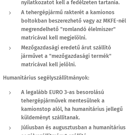
nyilatkozatot kell a fedélzeten tartania.
A tehergépjármű rakterét a kamionos
boltokban beszerezhető vagy az MKFE-nél
megrendelhető "romlandó élelmiszer"
matricával kell megjelölni.
Mezőgazdasági eredetű árut szállító
járművet a "mezőgazdasági termék"
matricával kell jelölni.
Humanitárius segélyszállítmányok:
A legalább EURO 3-as besorolású
tehergépjárművek mentesülnek a
kamionstop alól, ha humanitárius jellegű
küldeményt szállítanak.
Júliusban és augusztusban a humanitárius