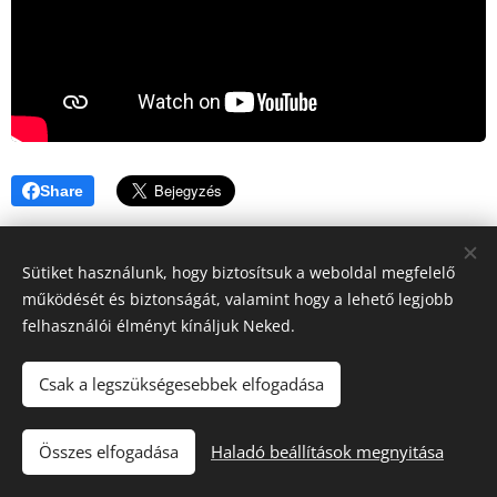
Share
Sütiket használunk, hogy biztosítsuk a weboldal megfelelő
működését és biztonságát, valamint hogy a lehető legjobb
felhasználói élményt kínáljuk Neked.
Csak a legszükségesebbek elfogadása
"Iránytű a fuvarozásban!"
Összes elfogadása
Haladó beállítások megnyitása
Tacho Center
Sütik