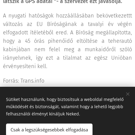
látszik a GPS adatai "- a szervezet ezt javasolja.
A nyugati hatóságok hozzáállásában bekövetkezettt
változás az EU Bíróságának a tavalyi év végén
elfogadott ítéletéből ered. A Bíróság megállapította,
hogy a 45 órás pihenőidő eltöltése a teherautó
kabinjában nem felel meg a munkaidőről szóló
irányelvnek, így ezt a tilalmat az egész Unióban
érvényesíteni kell.
Forrás: Trans.info
Sütiket használunk, hogy biztosítsuk a weboldal megfelelő
Share
működését és biztonságát, valamint hogy a lehető legjobb
felhasználói élményt kínáljuk Neked.
Csak a legszükségesebbek elfogadása