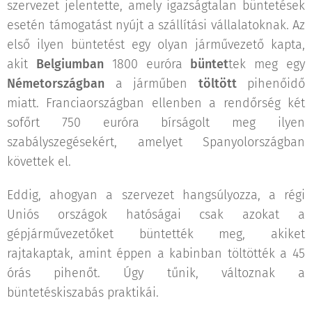
szervezet jelentette, amely igazságtalan büntetések
esetén támogatást nyújt a szállítási vállalatoknak. Az
első ilyen büntetést egy olyan járművezető kapta,
akit
Belgiumban
1800 euróra
büntet
tek meg egy
Németországban
a járműben
töltött
pihenőidő
miatt. Franciaországban ellenben a rendőrség két
sofőrt 750 euróra bírságolt meg ilyen
szabályszegésekért, amelyet Spanyolországban
követtek el.
Eddig, ahogyan a szervezet hangsúlyozza, a régi
Uniós országok hatóságai csak azokat a
gépjárművezetőket büntették meg, akiket
rajtakaptak, amint éppen a kabinban töltötték a 45
órás pihenőt. Úgy tűnik, változnak a
büntetéskiszabás praktikái.