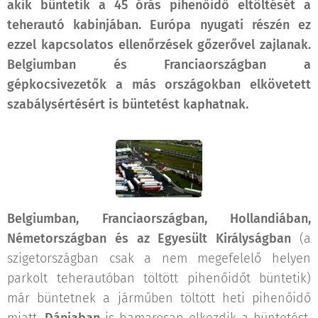
akik büntetik a 45 órás pihenőidő eltöltését a
teherautó kabinjában. Európa nyugati részén ez
ezzel kapcsolatos ellenőrzések gőzerővel zajlanak.
B
elgiumban és Franciaországban a
gépkocsivezetők a más országokban elkövetett
szabálysértésért is büntetést kaphatnak.
Belgiumban, Franciaországban, Hollandiában,
Németországban és az Egyesült Királyságban
(a
szigetországban csak a nem megefelelő helyen
parkolt teherautóban töltött pihenőidőt büntetik)
már büntetnek a járműben töltött heti pihenőidő
miatt.
Dániaban
is hamarosan elkezdik a büntetést,