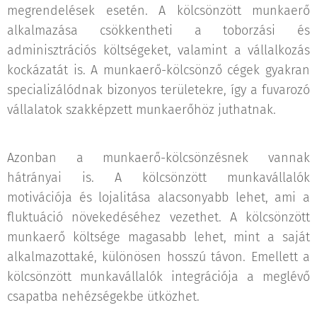
megrendelések esetén. A kölcsönzött munkaerő
alkalmazása csökkentheti a toborzási és
adminisztrációs költségeket, valamint a vállalkozás
kockázatát is. A munkaerő-kölcsönző cégek gyakran
specializálódnak bizonyos területekre, így a fuvarozó
vállalatok szakképzett munkaerőhöz juthatnak.
Azonban a munkaerő-kölcsönzésnek vannak
hátrányai is. A kölcsönzött munkavállalók
motivációja és lojalitása alacsonyabb lehet, ami a
fluktuáció növekedéséhez vezethet. A kölcsönzött
munkaerő költsége magasabb lehet, mint a saját
alkalmazottaké, különösen hosszú távon. Emellett a
kölcsönzött munkavállalók integrációja a meglévő
csapatba nehézségekbe ütközhet.