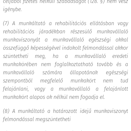
céljából fizetés nélküli szabadságot (128. §) nem vesz
igénybe.
(7) A munkáltató a rehabilitációs ellátásban vagy
rehabilitációs járadékban részesülő munkavállaló
munkaviszonyát a munkavállaló egészségi okkal
összefüggő képességével indokolt felmondással akkor
szüntetheti meg, ha a munkavállaló eredeti
munkakörében nem foglalkoztatható tovább és a
munkavállaló számára állapotának egészségi
szempontból megfelelő munkakört nem tud
felajánlani, vagy a munkavállaló a felajánlott
munkakört alapos ok nélkül nem fogadja el.
(8) A munkáltató a határozott idejű munkaviszonyt
felmondással megszüntetheti