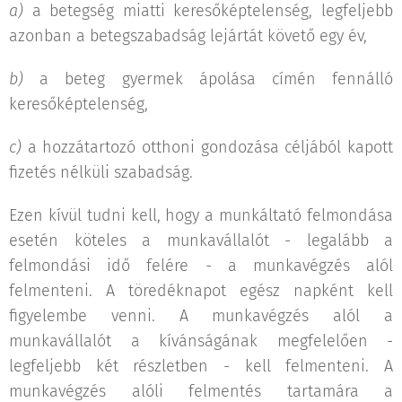
a)
a betegség miatti keresőképtelenség, legfeljebb
azonban a betegszabadság lejártát követő egy év,
b)
a beteg gyermek ápolása címén fennálló
keresőképtelenség,
c)
a hozzátartozó otthoni gondozása céljából kapott
fizetés nélküli szabadság.
Ezen kívül tudni kell, hogy a munkáltató felmondása
esetén köteles a munkavállalót - legalább a
felmondási idő felére - a munkavégzés alól
felmenteni. A töredéknapot egész napként kell
figyelembe venni. A munkavégzés alól a
munkavállalót a kívánságának megfelelően -
legfeljebb két részletben - kell felmenteni. A
munkavégzés alóli felmentés tartamára a