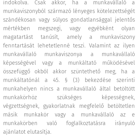
indokolva. Csak akkor, ha a munkavállaló a
munkaviszonyból származó lényeges kötelezettségét
szándékosan vagy súlyos gondatlansággal jelentős
mértékben megszegi, vagy egyébként olyan
magatartást tanúsít, amely a munkaviszony
fenntartását lehetetlenné teszi. Valamint az ilyen
munkavállaló munkaviszonya a munkavállaló
képességével vagy a munkáltató működésével
összefüggő okból akkor szüntethető meg, ha a
munkáltatónál a 45. § (3) bekezdése szerinti
munkahelyen nincs a munkavállaló által betöltött
munkakörhöz szükséges képességnek,
végzettségnek, gyakorlatnak megfelelő betöltetlen
másik munkakör vagy a munkavállaló az e
munkakörben való foglalkoztatásra irányuló
ajánlatot elutasítja.