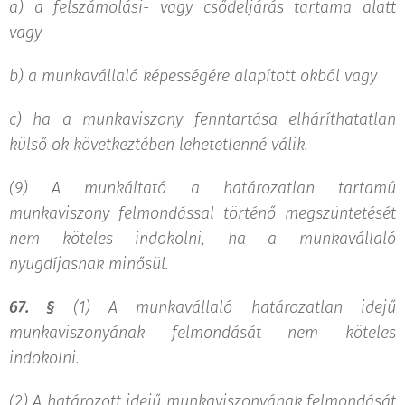
a)
a felszámolási- vagy csődeljárás tartama alatt
vagy
b)
a munkavállaló képességére alapított okból vagy
c)
ha a munkaviszony fenntartása elháríthatatlan
külső ok következtében lehetetlenné válik.
(9) A munkáltató a határozatlan tartamú
munkaviszony felmondással történő megszüntetését
nem köteles indokolni, ha a munkavállaló
nyugdíjasnak minősül.
67. §
(1) A munkavállaló határozatlan idejű
munkaviszonyának felmondását nem köteles
indokolni.
(2) A határozott idejű munkaviszonyának felmondását