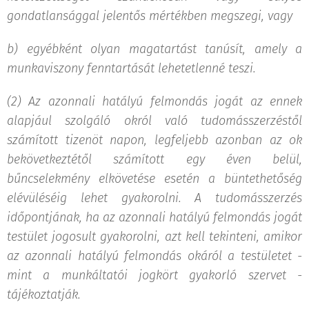
gondatlansággal jelentős mértékben megszegi, vagy
b)
egyébként olyan magatartást tanúsít, amely a
munkaviszony fenntartását lehetetlenné teszi.
(2) Az azonnali hatályú felmondás jogát az ennek
alapjául szolgáló okról való tudomásszerzéstől
számított tizenöt napon, legfeljebb azonban az ok
bekövetkeztétől számított egy éven belül,
bűncselekmény elkövetése esetén a büntethetőség
elévüléséig lehet gyakorolni. A tudomásszerzés
időpontjának, ha az azonnali hatályú felmondás jogát
testület jogosult gyakorolni, azt kell tekinteni, amikor
az azonnali hatályú felmondás okáról a testületet -
mint a munkáltatói jogkört gyakorló szervet -
tájékoztatják.