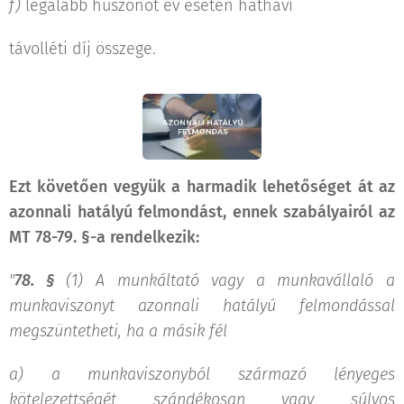
f)
legalább huszonöt év esetén hathavi
távolléti díj összege.
Ezt követően vegyük a harmadik lehetőséget át az
azonnali hatályú felmondást, ennek szabályairól az
MT 78-79. §-a rendelkezik:
"
78. §
(1) A munkáltató vagy a munkavállaló a
munkaviszonyt azonnali hatályú felmondással
megszüntetheti, ha a másik fél
a)
a munkaviszonyból származó lényeges
kötelezettségét szándékosan vagy súlyos