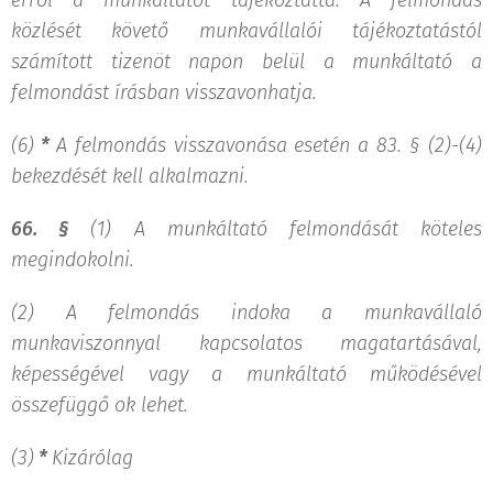
erről a munkáltatót tájékoztatta. A felmondás
közlését követő munkavállalói tájékoztatástól
számított tizenöt napon belül a munkáltató a
felmondást írásban visszavonhatja.
(6)
*
A felmondás visszavonása esetén a 83. § (2)-(4)
bekezdését kell alkalmazni.
66. §
(1) A munkáltató felmondását köteles
megindokolni.
(2) A felmondás indoka a munkavállaló
munkaviszonnyal kapcsolatos magatartásával,
képességével vagy a munkáltató működésével
összefüggő ok lehet.
(3)
*
Kizárólag