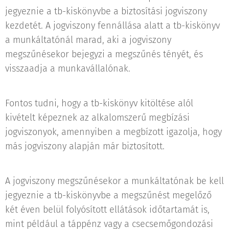
jegyeznie a tb-kiskönyvbe a biztosítási jogviszony
kezdetét. A jogviszony fennállása alatt a tb-kiskönyv
a munkáltatónál marad, aki a jogviszony
megszűnésekor bejegyzi a megszűnés tényét, és
visszaadja a munkavállalónak.
Fontos tudni, hogy a tb-kiskönyv kitöltése alól
kivételt képeznek az alkalomszerű megbízási
jogviszonyok, amennyiben a megbízott igazolja, hogy
más jogviszony alapján már biztosított.
A jogviszony megszűnésekor a munkáltatónak be kell
jegyeznie a tb-kiskönyvbe a megszűnést megelőző
két éven belül folyósított ellátások időtartamát is,
mint például a táppénz vagy a csecsemőgondozási