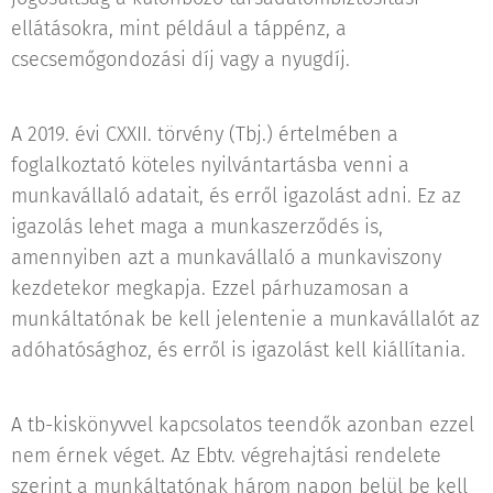
ellátásokra, mint például a táppénz, a
csecsemőgondozási díj vagy a nyugdíj.
A 2019. évi CXXII. törvény (Tbj.) értelmében a
foglalkoztató köteles nyilvántartásba venni a
munkavállaló adatait, és erről igazolást adni. Ez az
igazolás lehet maga a munkaszerződés is,
amennyiben azt a munkavállaló a munkaviszony
kezdetekor megkapja. Ezzel párhuzamosan a
munkáltatónak be kell jelentenie a munkavállalót az
adóhatósághoz, és erről is igazolást kell kiállítania.
A tb-kiskönyvvel kapcsolatos teendők azonban ezzel
nem érnek véget. Az Ebtv. végrehajtási rendelete
szerint a munkáltatónak három napon belül be kell