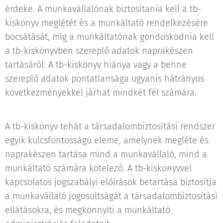
érdeke. A munkavállalónak biztosítania kell a tb-
kiskönyv meglétét és a munkáltató rendelkezésére
bocsátását, míg a munkáltatónak gondoskodnia kell
a tb-kiskönyvben szereplő adatok naprakészen
tartásáról. A tb-kiskönyv hiánya vagy a benne
szereplő adatok pontatlansága ugyanis hátrányos
következményekkel járhat mindkét fél számára.
A tb-kiskönyv tehát a társadalombiztosítási rendszer
egyik kulcsfontosságú eleme, amelynek megléte és
naprakészen tartása mind a munkavállaló, mind a
munkáltató számára kötelező. A tb-kiskönyvvel
kapcsolatos jogszabályi előírások betartása biztosítja
a munkavállaló jogosultságát a társadalombiztosítási
ellátásokra, és megkönnyíti a munkáltató