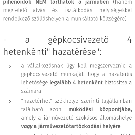
pihenőidők NEM tarthatók a járműben
(hanem
megfelelő alvási és tisztálkodási helyiségekkel
rendelkező szálláshelyen a munkáltató költségére)
- a gépkocsivezetö 4
hetenkénti" hazatérése":
a vállalkozásnak úgy kell megszerveznie a
gépkocsivezető munkáját, hogy a hazatérés
lehetősége
legalább 4 hetenként
biztosítsa a
számára
"hazetérhet" székhelye szerinti tagállamban
található azon
működési központjába,
amely a járművezető szokásos állomáshelye
vagy
a járművezetőtartózkodási helyére