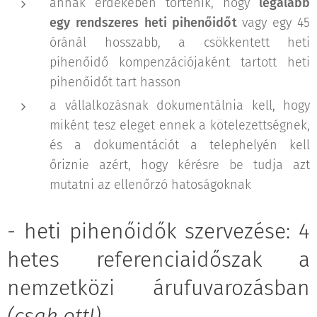
annak érdekében történik, hogy
legalább
egy rendszeres heti pihenőidőt
vagy egy 45
óránál hosszabb, a csökkentett heti
pihenőidő kompenzációjaként tartott heti
pihenőidőt tart hasson
a vállalkozásnak dokumentálnia kell, hogy
miként tesz eleget ennek a kötelezettségnek,
és a dokumentációt a telephelyén kell
őriznie azért, hogy kérésre be tudja azt
mutatni az ellenőrzó hatoságoknak
- heti pihenőidők szervezése: 4
hetes referenciaidőszak a
nemzetközi árufuvarozásban
(csak ott!)