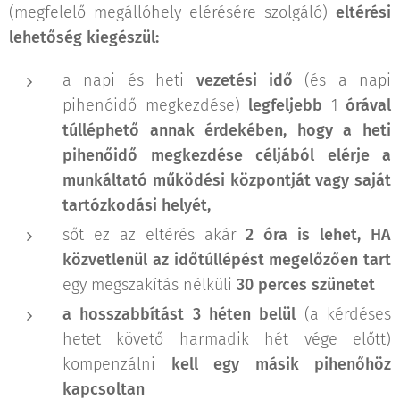
(megfelelő megállóhely elérésére szolgáló)
eltérési
lehetőség kiegészül:
a napi és heti
vezetési idő
(és a napi
pihenóidő megkezdése)
legfeljebb
1
órával
túlléphető annak érdekében, hogy a heti
pihenőidő megkezdése céljából elérje a
munkáltató működési központját vagy saját
tartózkodási helyét,
sőt ez az eltérés akár
2 óra is lehet, HA
közvetlenül az időtúllépést megelőzően tart
egy megszakítás nélküli
30 perces szünetet
a hosszabbítást 3 héten belül
(a kérdéses
hetet követő harmadik hét vége előtt)
kompenzálni
kell egy másik pihenőhöz
kapcsoltan