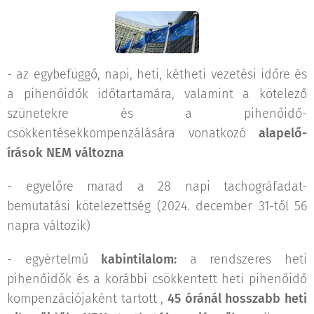
- az egybefüggő, napi, heti, kétheti vezetési időre és
a pihenőidők időtartamára, valamint a kötelező
szünetekre és a pihenőidő-
csökkentésekkompenzálására vonatkozó
alapelő­
írások NEM változna
- egyelőre marad a 28 napi tachográfadat-
bemutatási kötelezettség (2024. december 31-től 56
napra változik)
- egyértelmű
kabintilalom:
a rendszeres heti
pihenőidők és a korábbi csökkentett heti pihenőidő
kompenzációjaként tartott ,
45 óránál hosszabb heti