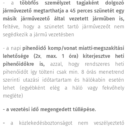
- a
többfős személyzet tagjaként dolgozó
járművezető megtarthatja a 45 perces szünetét egy
másik járművezető által vezetett járműben is,
feltéve, hogy a szünetet tartó járművezeőt nem
segédkezik a jármű vezetésben
- a napi
pihenőidő komp/vonat miatti·megszakítási
lehetősége (2x
,
max. 1 óra) kiterjesztve heti
pihenőidőkre is,
azzal, hogy rendszeres heti
pihenőidőt így tölteni csak min. 8 órás menetrend
szerinti utazási időtartartam és hálókabin esetén
lehet (egyébként elég a háló­ vagy fekvőhely
megléte)
- a vezetési idő megengedett túllépése.
-
a közlekedésboztonságot nem veszélyeztető