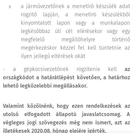
a járművezetőnek a menetíró készülék adat
rögzítő lapján, a menetíró készülékből
kinyomtatott lapon vagy a munkalapon
legkésőbbaz úti cél elérésekor vagy egy
megfelelő megállóhelyre történő
megérkezéskor kézzel fel kell tüntetnie az
ilyen jellegű eltérések okát
- a gépkocsivezetőnek rögzítenie kell
az
országkódot a határátlépést követően, a határhoz
lehető legközelebbi megállásakor.
Valamint közölnénk, hogy ezen rendelkezések az
utolsó elfogadott állapotú javaslatcsomag. A
végleges jogi szövegezés még nem ismert, azt az
illetékesek 2020.08. hónap elejére ígérték.