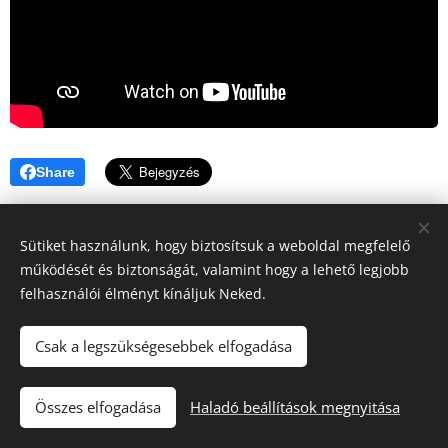
Share
Sütiket használunk, hogy biztosítsuk a weboldal megfelelő
működését és biztonságát, valamint hogy a lehető legjobb
felhasználói élményt kínáljuk Neked.
Csak a legszükségesebbek elfogadása
"Iránytű a fuvarozásban!"
Összes elfogadása
Haladó beállítások megnyitása
Tacho Center
Sütik