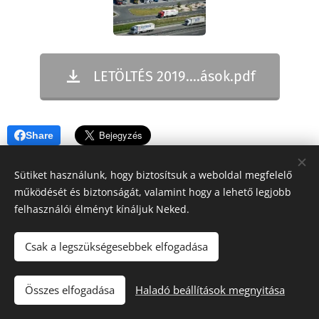
LETÖLTÉS 2019....ások.pdf
Share
Sütiket használunk, hogy biztosítsuk a weboldal megfelelő
működését és biztonságát, valamint hogy a lehető legjobb
felhasználói élményt kínáljuk Neked.
Csak a legszükségesebbek elfogadása
"Iránytű a fuvarozásban!"
Összes elfogadása
Haladó beállítások megnyitása
Tacho Center
Sütik