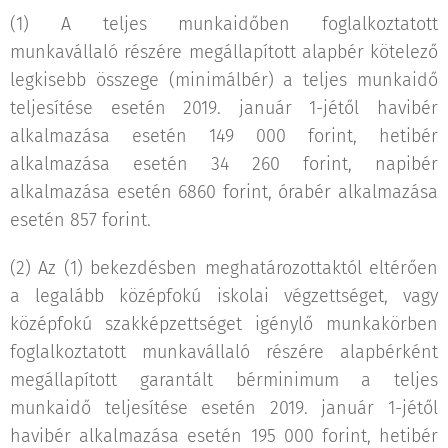
(1) A teljes munkaidőben foglalkoztatott
munkavállaló részére megállapított alapbér kötelező
legkisebb összege (minimálbér) a teljes munkaidő
teljesítése esetén 2019. január 1-jétől havibér
alkalmazása esetén 149 000 forint, hetibér
alkalmazása esetén 34 260 forint, napibér
alkalmazása esetén 6860 forint, órabér alkalmazása
esetén 857 forint.
(2) Az (1) bekezdésben meghatározottaktól eltérően
a legalább középfokú iskolai végzettséget, vagy
középfokú szakképzettséget igénylő munkakörben
foglalkoztatott munkavállaló részére alapbérként
megállapított garantált bérminimum a teljes
munkaidő teljesítése esetén 2019. január 1-jétől
havibér alkalmazása esetén 195 000 forint, hetibér