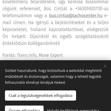
követelmény teljesítésére, úgy keresse bizalommal
cégünk referensét, Bús Cintiát a +36305920730-as
telefonszámon vagy a
bus.cintia@tachocenter.hu
e-
mail címen. Ha igényli a bejelentéseket és a teljes
képviseletet, holland kapcsolattartóval, elvégezzük
Ön helyett. Díjainkról és egyéb szolgáltatásokról
érdeklődjön kolléganőnknél!
Forrás: Trans.info, Move Expert
Sütiket használunk, hogy biztosítsuk a weboldal megfelelő
Share
működését és biztonságát, valamint hogy a lehető legjobb
felhasználói élményt kínáljuk Neked.
Csak a legszükségesebbek elfogadása
"Iránytű a fuvarozásban!"
Összes elfogadása
Haladó beállítások megnyitása