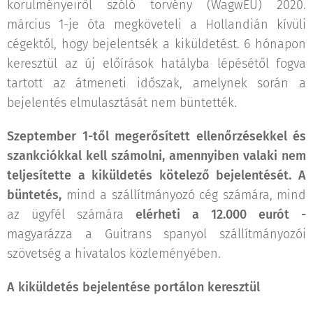
körülményeiről szóló törvény (WagwEU) 2020.
március 1-je óta megköveteli a Hollandián kívüli
cégektől, hogy bejelentsék a kiküldetést. 6 hónapon
keresztül az új előírások hatályba lépésétől fogva
tartott az átmeneti időszak, amelynek során a
bejelentés elmulasztását nem büntették.
Szeptember 1-től megerősített ellenőrzésekkel és
szankciókkal kell számolni, amennyiben valaki nem
teljesítette a kiküldetés kötelező bejelentését. A
büntetés,
mind a szállítmányozó cég számára, mind
az ügyfél számára
elérheti a 12.000 eurót -
magyarázza a Guitrans spanyol szállítmányozói
szövetség a hivatalos közleményében.
A kiküldetés bejelentése portálon keresztül