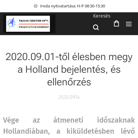
Iroda nyitvatartása: H-P 08:30-15:30
Keresés
2020.09.01-től élesben megy
a Holland bejelentés, és
ellenőrzés
2020.09.14
Vége az átmeneti időszaknak
Hollandiában, a kiküldetésben lévő