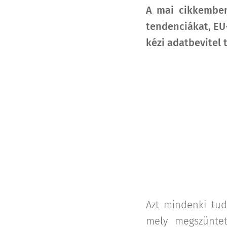
A mai cikkemben 
tendenciákat, EU-
kézi adatbevitel 
Azt mindenki tudj
mely megszüntet