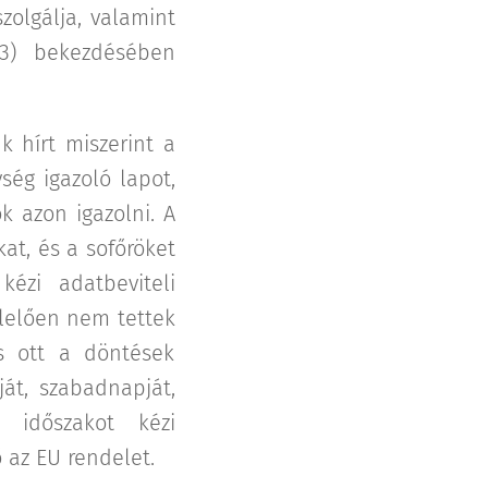
zolgálja, valamint
(3) bekezdésében
k hírt miszerint a
ég igazoló lapot,
k azon igazolni. A
at, és a sofőröket
kézi adatbeviteli
lelően nem tettek
 és ott a döntések
át, szabadnapját,
n időszakot kézi
ő az EU rendelet.