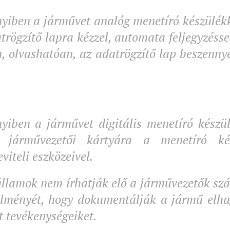
iben a járművet analóg menetíró készülékke
trögzítő lapra kézzel, automata feljegyzéss
 olvashatóan, az adatrögzítő lap beszennye
iben a járművet digitális menetíró készül
 járművezetői kártyára a menetíró ké
viteli eszközeivel.
államok nem írhatják elő a járművezetők s
elményét, hogy dokumentálják a jármű elh
t tevékenységeiket.