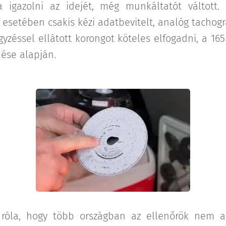
 igazolni az idejét, még munkáltatót váltott.
áf esetében csakis kézi adatbevitelt, analóg tachog
egyzéssel ellátott korongot köteles elfogadni, a 16
dése alapján.
óla, hogy több országban az ellenőrök nem ak