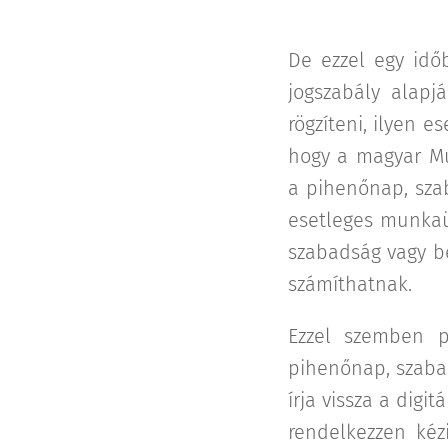
De ezzel egy időb
jogszabály alapj
rögzíteni, ilyen 
hogy a magyar Mu
a pihenőnap, sza
esetleges munkaüg
szabadság vagy be
számíthatnak.
Ezzel szemben p
pihenőnap, szaba
írja vissza a dig
rendelkezzen kézi