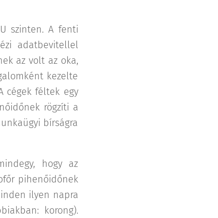
U szinten. A fenti
zi adatbevitellel
ek az volt az oka,
galomként kezelte
 cégek féltek egy
nőidőnek rögzíti a
munkaügyi bírságra
mindegy, hogy az
ofőr pihenőidőnek
minden ilyen napra
bbiakban: korong).