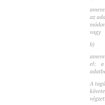
amenny
az ada
módon,
vagy
b)
amenny
el: a
adatbe
A tag
követ
végzet