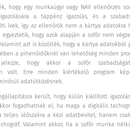
ték, hogy egy munkaügyi vagy NAV ellenőrzés so
 igazolására a táppénz igazolás, és a szabads
éti ívek, így az ellenőrök nem a kártya adatokra
egyeztetik, hogy azok alapján a sofőr nem végze
alamint azt is közölték, hogy a kártya adatokból 
setében a pihenőidőknél van lehetőség minden pro
jelezze, hogy akkor a sofőr szabadságát 
n volt. Erre minden kiértékelő program ké
minősül adatütközésnek.
gállapításra került, hogy külön kiállított igazolá
kor fogadhatnak el, ha maga a digitális tachogr
teljes időszakra a kézi adatbevitel, hanem csak
achográf. Valamint akkor, ha a sofőr munka nélk