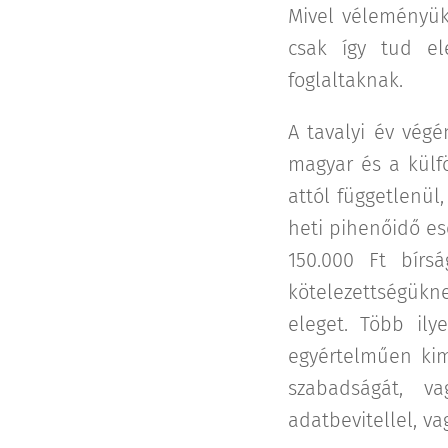
Mivel véleményük 
csak így tud el
foglaltaknak.
A tavalyi év végé
magyar és a külf
attól függetlenül
heti pihenőidő es
150.000 Ft bírsá
kötelezettségükn
eleget. Több ilye
egyértelműen kim
szabadságát, va
adatbevitellel, vag