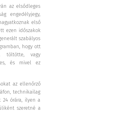
rán az elsődleges
ág engedélyjegy,
 hagyatkoznak első
tt ezen időszakok
generált szabályos
gramban, hogy ott
töltötte, vagy
pes, és mivel ez
sokat az ellenőrző
áfon, technikailag
 24 órára, ilyen a
üliként szeretné a