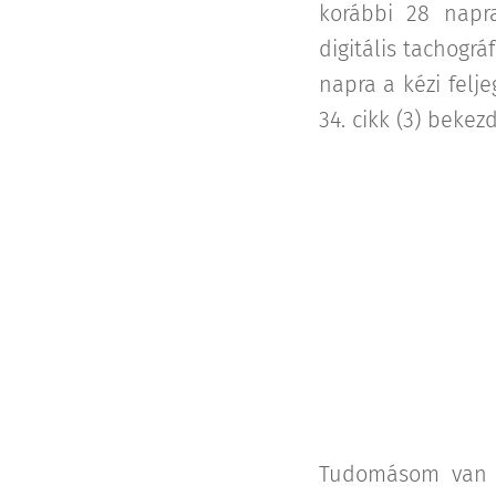
korábbi 28 napra
digitális tachogr
napra a kézi felj
34. cikk (3) bekez
Tudomásom van r