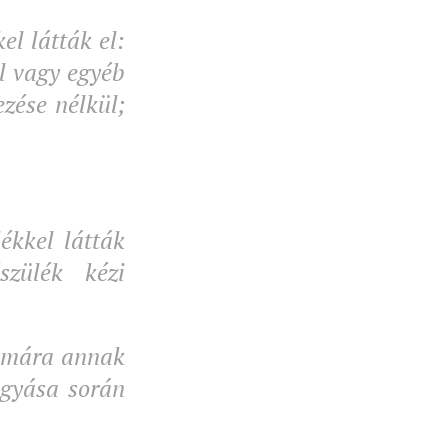
l látták el:
el vagy egyéb
zése nélkül;
ékkel látták
szülék kézi
zámára annak
agyása során