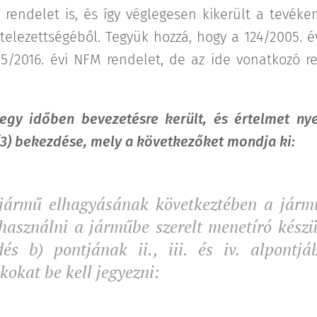
 rendelet is, és így véglegesen kikerült a tevéke
kötelezettségéből. Tegyük hozzá, hogy a 124/2005. é
 75/2016. évi NFM rendelet, de az ide vonatkozó 
 egy időben bevezetésre került, és értelmet ny
 (3) bekezdése, mely a következőket mondja ki:
jármű elhagyásának következtében a járm
használni a járműbe szerelt menetíró készül
és b) pontjának ii., iii. és iv. alpontjá
kokat be kell jegyezni: