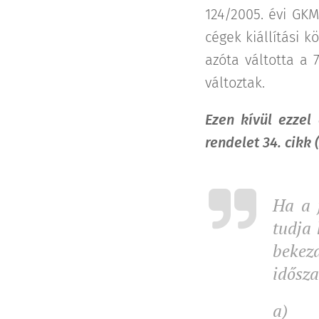
124/2005. évi GKM
cégek kiállítási 
azóta váltotta a
változtak.
Ezen kívül ezzel
rendelet 34. cikk
Ha a 
tudja 
bekezd
idősza
a)