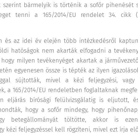
szerint bármelyik is történik a sofőr pihenését s
eget tenni a 165/2014/EU rendelet 34. cikk 
n és az idei év elején több intézkedésről kaptun
öldi hatóságok nem akarták elfogadni a tevékenys
, hogy milyen tevékenyéget akartak a járművezető
etén egyenesen össze is tépték az ilyen igazolások
ggal sújtották, mivel a kézi feljegyzési, vagy 
ek, a 165/2014/EU rendeletben foglaltaknak megfe
n eljárás bírósági felülvizsgálatig is eljutott,
ondták, hogy a sofőr mindegy, hogy pihenőnapj
gy betegállományát töltötte, akkor is eze
y kézi feljegyzéssel kell rögzíteni, mivel ezt írja el