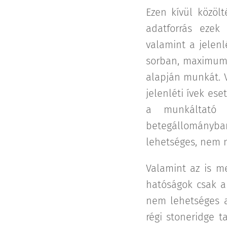
Ezen kívül közöl
adatforrás ezek
valamint a jelenl
sorban, maximum 
alapján munkát. V
jelenléti ívek e
a munkáltató 
betegállományba
lehetséges, nem 
Valamint az is me
hatóságok csak ak
nem lehetséges a 
régi stoneridge t