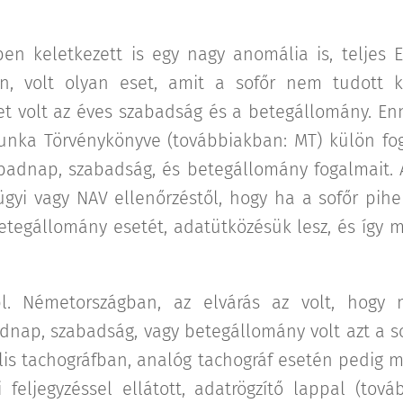
en keletkezett is egy nagy anomália is, teljes E
án, volt olyan eset, amit a sofőr nem tudott ké
eset volt az éves szabadság és a betegállomány. Enn
nka Törvénykönyve (továbbiakban: MT) külön fo
badnap, szabadság, és betegállomány fogalmait. A
yi vagy NAV ellenőrzéstől, hogy ha a sofőr pihe
tegállomány esetét, adatütközésük lesz, és így 
l. Németországban, az elvárás az volt, hogy 
dnap, szabadság, vagy betegállomány volt azt a s
itális tachográfban, analóg tachográf esetén pedig 
 feljegyzéssel ellátott, adatrögzítő lappal (tová