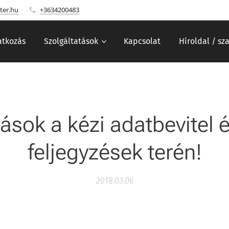
ter.hu
+3634200483
tkozás
Szolgáltatások
Kapcsolat
Híroldal / sz
tások a kézi adatbevitel é
feljegyzések terén!
2018.03.06