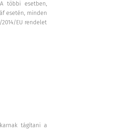
 A többi esetben,
ráf esetén, minden
5/2014/EU rendelet
arnak tágítani a