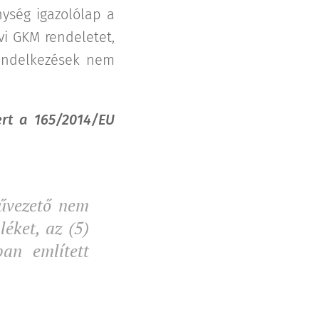
nység igazolólap a
vi GKM rendeletet,
rendelkezések nem
ert a 165/2014/EU
űvezető nem
éket, az (5)
ban említett