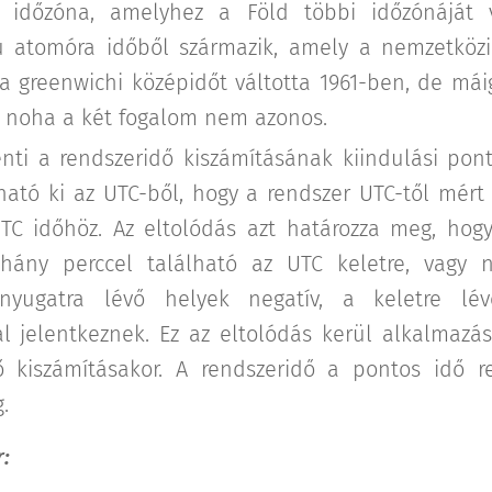
i időzóna, amelyhez a Föld többi időzónáját v
 atomóra időből származik, amely a nemzetköz
 a greenwichi középidőt váltotta 1961-ben, de mái
, noha a két fogalom nem azonos.
enti a rendszeridő kiszámításának kiindulási pont
ható ki az UTC-ből, hogy a rendszer UTC-től mért
TC időhöz. Az eltolódás azt határozza meg, hog
hány perccel található az UTC keletre, vagy 
 nyugatra lévő helyek negatív, a keletre lév
al jelentkeznek. Ez az eltolódás kerül alkalmazá
ő kiszámításakor. A rendszeridő a pontos idő r
.
: