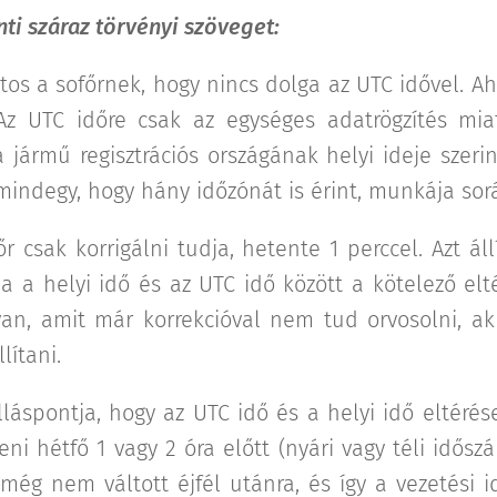
nti száraz törvényi szöveget:
ntos a sofőrnek, hogy nincs dolga az UTC idővel. A
Az UTC időre csak az egységes adatrögzítés mia
 jármű regisztrációs országának helyi ideje szeri
 mindegy, hogy hány időzónát is érint, munkája sor
r csak korrigálni tudja, hetente 1 perccel. Azt áll
a a helyi idő és az UTC idő között a kötelező elt
an, amit már korrekcióval nem tud orvosolni, ak
lítani.
láspontja, hogy az UTC idő és a helyi idő eltéré
i hétfő 1 vagy 2 óra előtt (nyári vagy téli időszá
még nem váltott éjfél utánra, és így a vezetési 