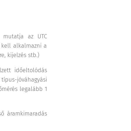
an mutatja az UTC
kell alkalmazni a
 kijelzés stb.)
zett időeltolódás
 típus-jóváhagyási
őmérés legalább 1
lső áramkimaradás