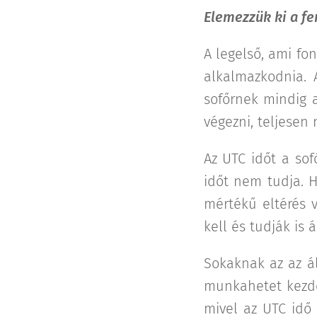
Elemezzük ki a fe
A legelső, ami fo
alkalmazkodnia. 
sofőrnek mindig a
végezni, teljesen
Az UTC időt a sofő
időt nem tudja. H
mértékű eltérés v
kell és tudják is ál
Sokaknak az az ál
munkahetet kezden
mivel az UTC idő 