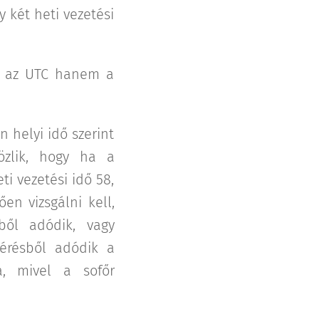
y két heti vezetési
em az UTC hanem a
 helyi idő szerint
közlik, hogy ha a
i vezetési idő 58,
en vizsgálni kell,
ből adódik, vagy
térésből adódik a
a, mivel a sofőr