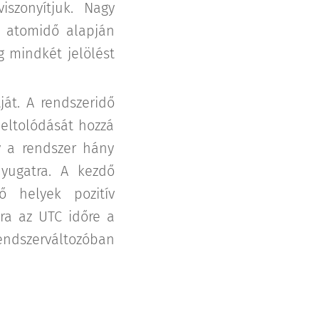
iszonyítjuk. Nagy
i atomidő alapján
g mindkét jelölést
ját. A rendszeridő
 eltolódását hozzá
y a rendszer hány
nyugatra. A kezdő
ő helyek pozitív
sra az UTC időre a
endszerváltozóban