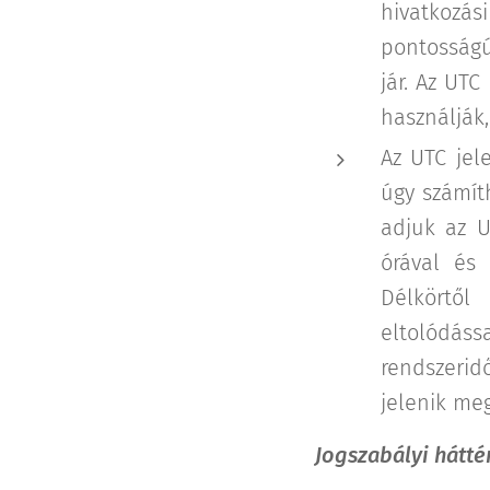
hivatkozás
pontosságú
jár. Az UTC
használják
Az UTC jel
úgy számít
adjuk az U
órával és 
Délkörtől
eltolódáss
rendszerid
jelenik meg
Jogszabályi háttér