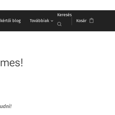
Keresés
akértői blog
Továbbiak
Kosár
emes!
udni!