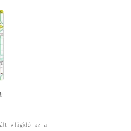
:
ált világidő az a