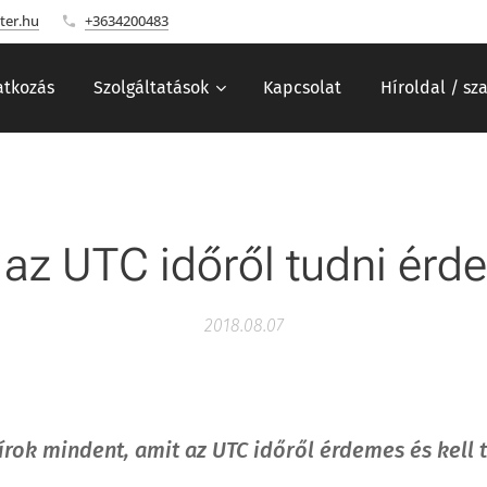
ter.hu
+3634200483
tkozás
Szolgáltatások
Kapcsolat
Híroldal / sz
 az UTC időről tudni érd
2018.08.07
rok mindent, amit az UTC időről érdemes és kell t