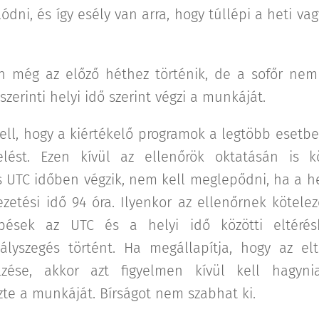
dni, és így esély van arra, hogy túllépi a heti vag
an még az előző héthez történik, de a sofőr n
erinti helyi idő szerint végzi a munkáját.
kell, hogy a kiértékelő programok a legtöbb esetben
elést. Ezen kívül az ellenőrök oktatásán is 
s UTC időben végzik, nem kell meglepődni, ha a het
ezetési idő 94 óra. Ilyenkor az ellenőrnek kötelező
pések az UTC és a helyi idő közötti eltérés
ályszegés történt. Ha megállapítja, hogy az el
elzése, akkor azt figyelmen kívül kell hagyni
te a munkáját. Bírságot nem szabhat ki.