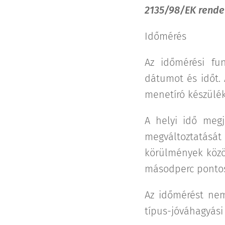
2135/98/EK rendel
Időmérés
Az időmérési fun
dátumot és időt.
menetíró készülék
A helyi idő megj
megváltoztatását 
körülmények közö
másodperc ponto
Az időmérést nem
típus-jóváhagyási