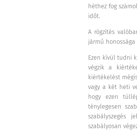
héthez fog számoló
időt.
A rögzítés valób
jármű honossága sz
Ezen kívül tudni 
végzik a kiérték
kiértékelést mégi
vagy a két heti v
hogy ezen túllé
ténylegesen szab
szabályszegés j
szabályosan végez