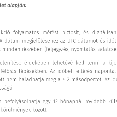
et alapján:
kció folyamatos mérést biztosít, és digitális
 A dátum megjelöléséhez az UTC dátumot és időt 
 minden részében (feljegyzés, nyomtatás, adatcsere,
elenítése érdekében lehetővé kell tenni a kijel
félórás lépésekben. Az időbeli eltérés naponta,
tt nem haladhatja meg a ± 2 másodpercet. Az id
sságú.
 befolyásolhatja egy 12 hónapnál rövidebb kü
 körülmények között.