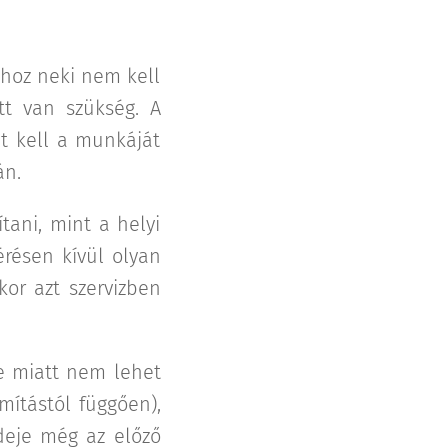
hhoz neki nem kell
tt van szükség. A
nt kell a munkáját
án.
ítani, mint a helyi
érésen kívül olyan
kor azt szervizben
se miatt nem lehet
mítástól függően),
ideje még az előző