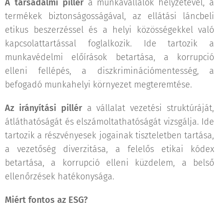
A társadalmi pillér
a munkavállalók helyzetével, a
termékek biztonságosságával, az ellátási láncbeli
etikus beszerzéssel és a helyi közösségekkel való
kapcsolattartással foglalkozik. Ide tartozik a
munkavédelmi előírások betartása, a korrupció
elleni fellépés, a diszkriminációmentesség, a
befogadó munkahelyi környezet megteremtése.
Az irányítási pillér
a vállalat vezetési struktúráját,
átláthatóságát és elszámoltathatóságát vizsgálja. Ide
tartozik a részvényesek jogainak tiszteletben tartása,
a vezetőség diverzitása, a felelős etikai kódex
betartása, a korrupció elleni küzdelem, a belső
ellenőrzések hatékonysága.
Miért fontos az ESG?