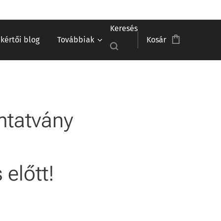
Keresés
akértői blog
Továbbiak
Kosár
mtatvány
előtt!