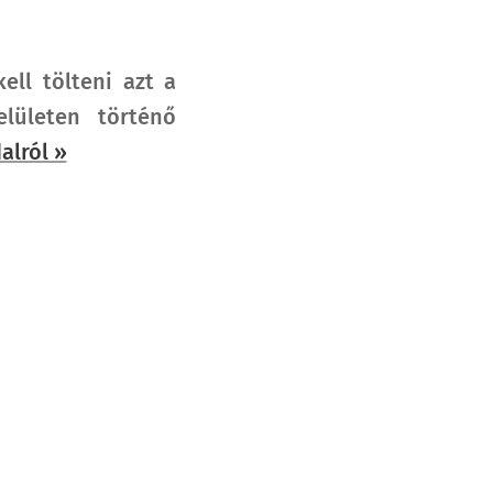
ell tölteni azt a
lületen történő
alról »