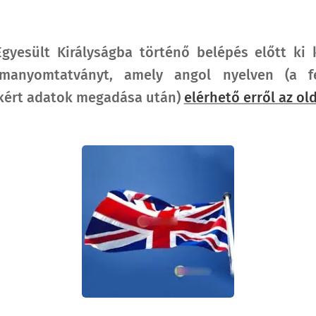
Egyesült Királyságba történő belépés előtt ki k
rmanyomtatványt, amely angol nyelven (a fe
a kért adatok megadása után)
elérhető erről az old