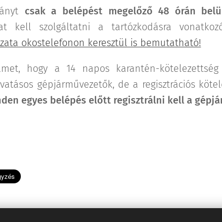
ványt
csak a belépést megelőző 48 órán belül
kat kell szolgáltatni a tartózkodásra vonatko
ozata okostelefonon keresztül is bemutatható!
elmet, hogy a 14 napos karantén-kötelezettség
atásos gépjárművezetők, de a regisztrációs köte
den egyes belépés előtt regisztrálni kell a gépj