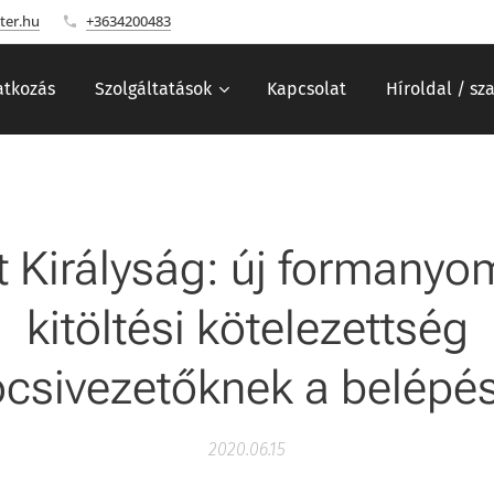
ter.hu
+3634200483
tkozás
Szolgáltatások
Kapcsolat
Híroldal / sz
t Királyság: új formanyo
kitöltési kötelezettség
csivezetőknek a belépés 
2020.06.15