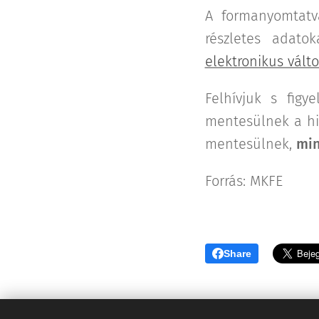
A formanyomtat
részletes adato
elektronikus vált
Felhívjuk s figy
mentesülnek a hiv
mentesülnek,
min
Forrás: MKFE
Share