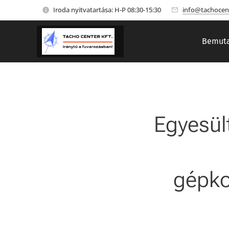
Iroda nyitvatartása: H-P 08:30-15:30
info@tachocen
Bemuta
Egyesül
gépko