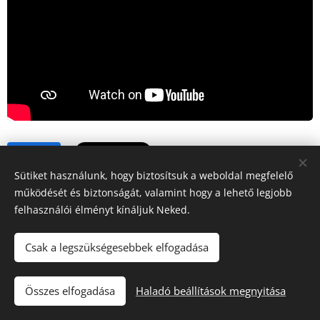
Share
Sütiket használunk, hogy biztosítsuk a weboldal megfelelő
működését és biztonságát, valamint hogy a lehető legjobb
felhasználói élményt kínáljuk Neked.
Csak a legszükségesebbek elfogadása
"Iránytű a fuvarozásban!"
Összes elfogadása
Haladó beállítások megnyitása
Tacho Center
Sütik