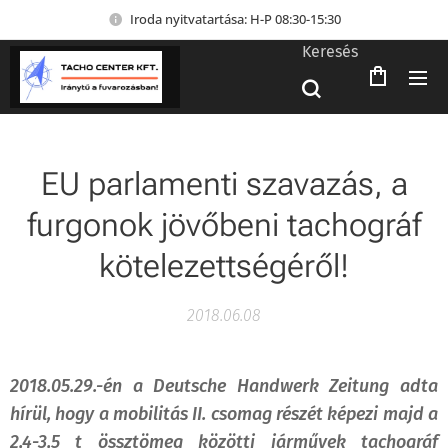
Iroda nyitvatartása: H-P 08:30-15:30
Keresés
EU parlamenti szavazás, a
furgonok jövőbeni tachográf
kötelezettségéről!
2018.06.08
2018.05.29.-én a Deutsche Handwerk Zeitung adta
hírül, hogy a mobilitás II. csomag részét képezi majd a
2,4-3,5 t össztömeg közötti járművek tachográf