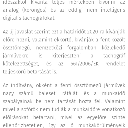
időszaktól kívánta teljes mértékben kivonni az
analóg (korongos) és az eddigi nem intelligens
digitális tachográfokat.
Az új javaslat szerint ezt a határidőt 2020-ra kívánják
előre hozni, valamint ekkortól kívánják a fent közölt
össztömegű, nemzetközi forgalomban közlekedő
járművekre is kiterjeszteni a tachográf
kötelezettséget, és az 561/2006/EK rendelet
teljeskörű betartását is.
Az indítvány, okként a fenti össztömegű járművek
nagy számú baleseti rátáját, és a munkaidő
szabályainak be nem tartását hozta fel. Valamint
mivel a sofőrök nem tudják a munkaidőre vonatkozó
előírásokat betartani, mivel az egyelőre szinte
ellenőrizhetetlen, így az ő munkakörülményeik