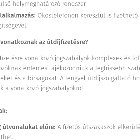
ülső helymeghatározó rendszer.
ilalkalmazás:
Okostelefonon keresztül is fizethető a
ítségével.
vonatkoznak az útdíjfizetésre?
íjfizetésre vonatkozó jogszabályok komplexek és f
rozóknak érdemes tájékozódniuk a legfrissebb szab
seket és a bírságokat. A lengyel útdíjszolgáltató h
k a vonatkozó jogszabályokról.
ak:
 útvonalukat előre:
A fizetős útszakaszok elkerülé
thet.