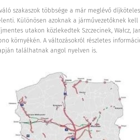
 váló szakaszok többsége a már meglévő díjkötele
lenti. Különösen azoknak a járművezetőknek kell
íjmentes utakon közlekedtek Szczecinek, Wałcz, Jar
no környékén. A változásokról részletes informáci
apján találhatnak angol nyelven is.