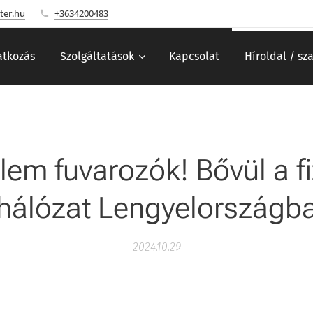
ter.hu
+3634200483
tkozás
Szolgáltatások
Kapcsolat
Híroldal / sz
lem fuvarozók! Bővül a f
hálózat Lengyelországb
2024.10.29