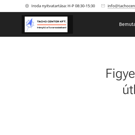
Iroda nyitvatartása: H-P 08:30-15:30
info@tachocen
Bemuta
Figye
út