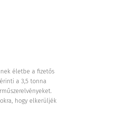
nek életbe a fizetős
érinti a 3,5 tonna
árműszerelvényeket.
okra, hogy elkerüljék