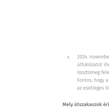
2024. november
úthálózatot ill
össztömeg fele
Fontos, hogy a
az esetleges b
Mely útszakaszok ér