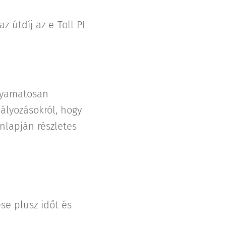
z útdíj az e-Toll PL
olyamatosan
ályozásokról, hogy
onlapján részletes
se plusz időt és