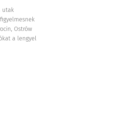
s utak
 figyelmesnek
ocin, Ostrów
ókat a lengyel