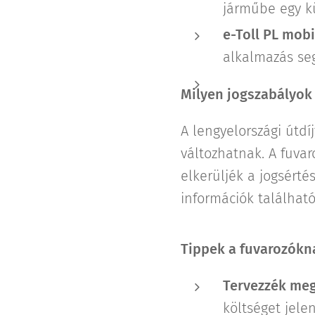
járműbe egy k
e-Toll PL mob
alkalmazás seg
Milyen jogszabályok 
A lengyelországi útd
változhatnak. A fuva
elkerüljék a jogsérté
információk található
Tippek a fuvarozókn
Tervezzék meg
költséget jelen