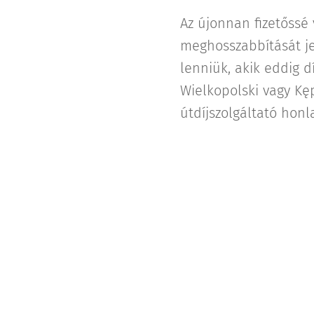
Az újonnan fizetőssé
meghosszabbítását je
lenniük, akik eddig d
Wielkopolski vagy Kęp
útdíjszolgáltató honl