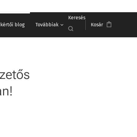
Keresés
akértői blog
Továbbiak
Kosár
izetős
an!