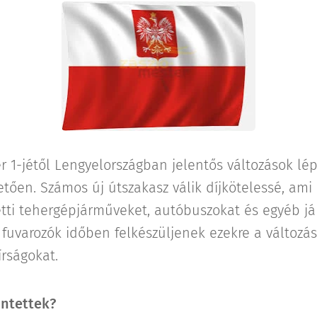
 1-jétől Lengyelországban jelentős változások lép
etően. Számos új útszakasz válik díjkötelessé, ami 
tti tehergépjárműveket, autóbuszokat és egyéb j
 fuvarozók időben felkészüljenek ezekre a változás
írságokat.
intettek?