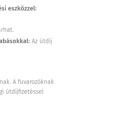
si eszközzel:
rhat.
zabásokkal:
Az útdíj
snak. A fuvarozóknak
 útdíjfizetéssel