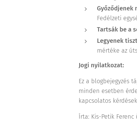
Győződjenek m
Fedélzeti egys
Tartsák be a 
Legyenek tisz
mértéke az úts
Jogi nyilatkozat:
Ez a blogbejegyzés t
minden esetben érdeme
kapcsolatos kérdése
Írta: Kis-Petik Ferenc