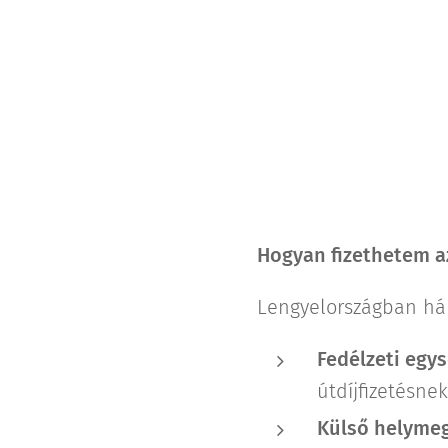
Hogyan fizethetem az
Lengyelországban hár
Fedélzeti egys
útdíjfizetésnek
Külső helymeg