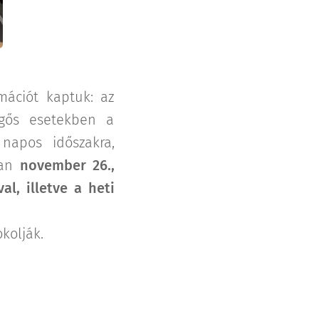
rmációt kaptuk: az
rgős esetekben a
napos időszakra,
ban
november 26.,
l, illetve a heti
kolják.