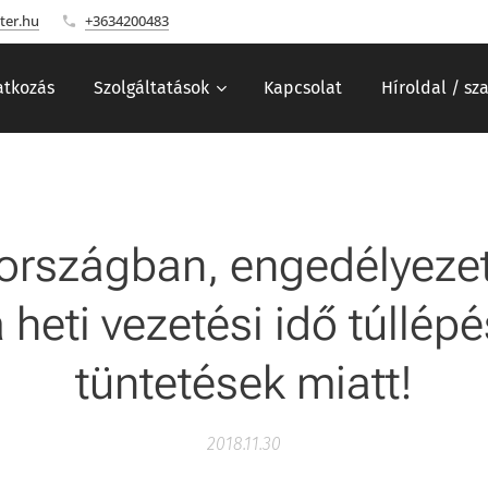
ter.hu
+3634200483
tkozás
Szolgáltatások
Kapcsolat
Híroldal / sz
országban, engedélyezet
 heti vezetési idő túllép
tüntetések miatt!
2018.11.30