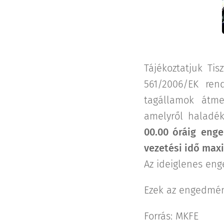
Tájékoztatjuk Tis
561/2006/EK ren
tagállamok átme
amelyről haladék
00.00 óráig
enge
vezetési idő maxi
Az ideiglenes eng
Ezek az engedmény
Forrás: MKFE