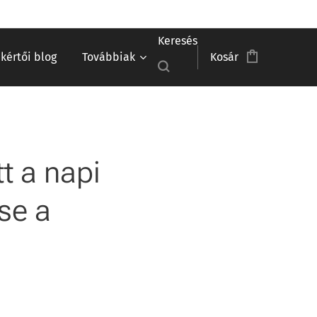
Keresés
akértői blog
Továbbiak
Kosár
t a napi
ése a