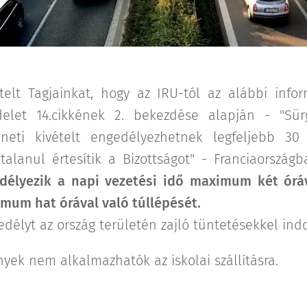
ztelt Tagjainkat, hogy az IRU-tól az alábbi info
delet 14.cikkének 2. bekezdése alapján - "Sü
neti kivételt engedélyezhetnek legfeljebb 30 
talanul értesítik a Bizottságot" - Franciaország
délyezik a napi vezetési idő maximum két óráva
mum hat órával való túllépését.
edélyt az ország területén zajló tüntetésekkel indo
ek nem alkalmazhatók az iskolai szállításra.