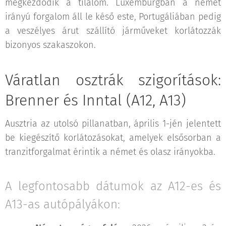
megkezdődik a tilalom. Luxemburgban a német
irányú forgalom áll le késő este, Portugáliában pedig
a veszélyes árut szállító járműveket korlátozzák
bizonyos szakaszokon.
Váratlan osztrák szigorítások:
Brenner és Inntal (A12, A13)
Ausztria az utolsó pillanatban, április 1-jén jelentett
be kiegészítő korlátozásokat, amelyek elsősorban a
tranzitforgalmat érintik a német és olasz irányokba.
A legfontosabb dátumok az A12-es és
A13-as autópályákon: