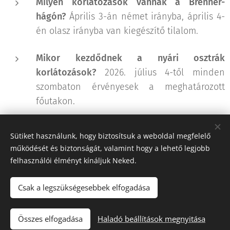
Milyen korlátozások vannak a Brenner-
hágón?
Április 3-án német irányba, április 4-
én olasz irányba van kiegészítő tilalom.
Mikor kezdődnek a nyári osztrák
korlátozások?
2026. július 4-től minden
szombaton érvényesek a meghatározott
főutakon.
Sütiket használunk, hogy biztosítsuk a weboldal megfelelő
Share
működését és biztonságát, valamint hogy a lehető legjobb
felhasználói élményt kínáljuk Neked.
Csak a legszükségesebbek elfogadása
"Iránytű a fuvarozásban!"
Összes elfogadása
Haladó beállítások megnyitása
Tacho Center
Sütik