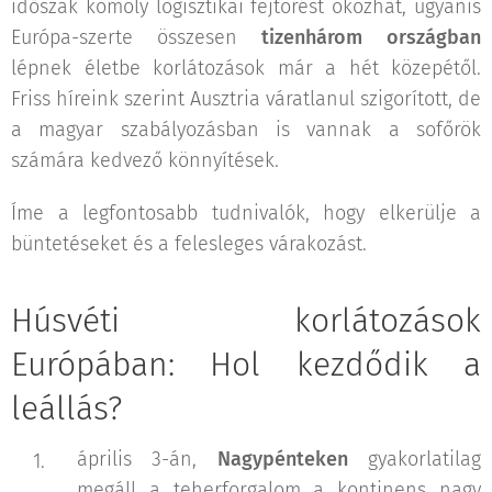
időszak komoly logisztikai fejtörést okozhat, ugyanis
Európa-szerte összesen
tizenhárom országban
lépnek életbe korlátozások már a hét közepétől.
Friss híreink szerint Ausztria váratlanul szigorított, de
a magyar szabályozásban is vannak a sofőrök
számára kedvező könnyítések.
Íme a legfontosabb tudnivalók, hogy elkerülje a
büntetéseket és a felesleges várakozást.
Húsvéti korlátozások
Európában: Hol kezdődik a
leállás?
április 3-án,
Nagypénteken
gyakorlatilag
megáll a teherforgalom a kontinens nagy