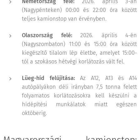
Németország felé:
2026. április 3-án
(Nagypénteken) 00:00 és 22:00 óra között
teljes kamionstop van érvényben.
Olaszország felé:
2026. április 4-én
(Nagyszombaton) 11:00 és 15:00 óra között
kiegészítő tilalom lép életbe, amelyet 15:00-
tól a szokásos hétvégi korlátozás vált fel.
Lüeg-híd felújítása:
Az A12, A13 és A14
autópályákon déli irányban 7,5 tonna felett
folyamatos korlátozásokra kell készülni a
hídépítési munkálatok miatt egészen
októberig.
Magyarországi kamionstop: