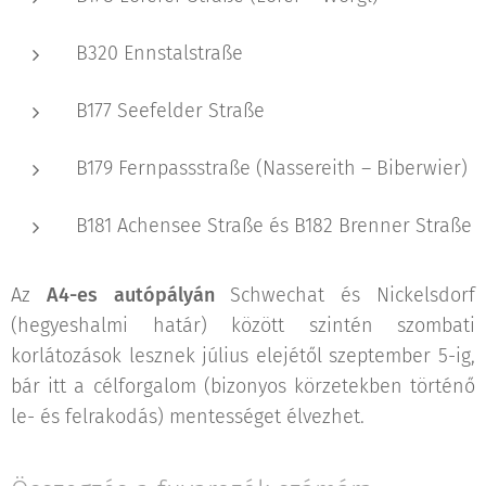
B320 Ennstalstraße
B177 Seefelder Straße
B179 Fernpassstraße (Nassereith – Biberwier)
B181 Achensee Straße és B182 Brenner Straße
Az
A4-es autópályán
Schwechat és Nickelsdorf
(hegyeshalmi határ) között szintén szombati
korlátozások lesznek július elejétől szeptember 5-ig,
bár itt a célforgalom (bizonyos körzetekben történő
le- és felrakodás) mentességet élvezhet.