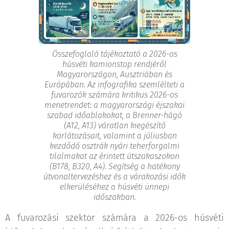
Összefoglaló tájékoztató a 2026-os
húsvéti kamionstop rendjéről
Magyarországon, Ausztriában és
Európában. Az infografika szemlélteti a
fuvarozók számára kritikus 2026-os
menetrendet: a magyarországi éjszakai
szabad időablakokat, a Brenner-hágó
(A12, A13) váratlan kiegészítő
korlátozásait, valamint a júliusban
kezdődő osztrák nyári teherforgalmi
tilalmakat az érintett útszakaszokon
(B178, B320, A4). Segítség a hatékony
útvonaltervezéshez és a várakozási idők
elkerüléséhez a húsvéti ünnepi
időszakban.
A fuvarozási szektor számára a 2026-os húsvéti