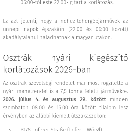
06:00-tól este 22:00-ig tart a korlátozás.
Ez azt jelenti, hogy a nehéz-tehergépjárművek az
ünnepi napok éjszakáin (22:00 és 06:00 között)
akadálytalanul haladhatnak a magyar utakon.
Osztrák nyári kiegészítő
korlátozások 2026-ban
Az osztrák szövetségi rendelet már most rögzítette a
nyári menetrendet is a 7,5 tonna feletti járművekre.
2026. július 4. és augusztus 29. között
minden
szombaton 08:00 és 15:00 óra között tilalom lesz
érvényben az alábbi kiemelt útszakaszokon:
B178 Loferer Straße (Lofer – Wörgl)