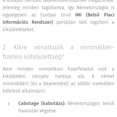
A korábbi nemzeti bejelentőrendszerek megszűntek.
Jelenleg minden tagállamra, így Németországra is
egységesen az Európai Unió
IMI (Belső Piaci
Információs Rendszer)
portálján kell rögzíteni a
kiküldetéseket.
2. Kikre vonatkozik a minimálbér-
fizetési kötelezettség?
Nem minden nemzetközi fuvarfeladat esik a
kiküldetési irányelv hatálya alá. A német
minimálbért (és a bejelentést) az alábbi esetekben
kötelező alkalmazni:
Cabotage (kabotázs):
Németországon belüli
fuvarozás végzése.