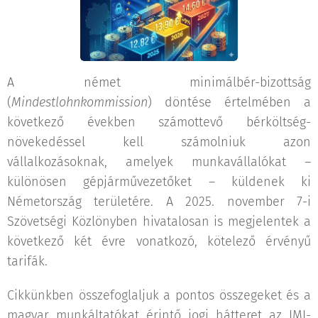
A német minimálbér-bizottság
(
Mindestlohnkommission
) döntése értelmében a
következő években számottevő bérköltség-
növekedéssel kell számolniuk azon
vállalkozásoknak, amelyek munkavállalókat –
különösen gépjárművezetőket – küldenek ki
Németország területére. A 2025. november 7-i
Szövetségi Közlönyben hivatalosan is megjelentek a
következő két évre vonatkozó, kötelező érvényű
tarifák.
Cikkünkben összefoglaljuk a pontos összegeket és a
magyar munkáltatókat érintő jogi hátteret az IMI-