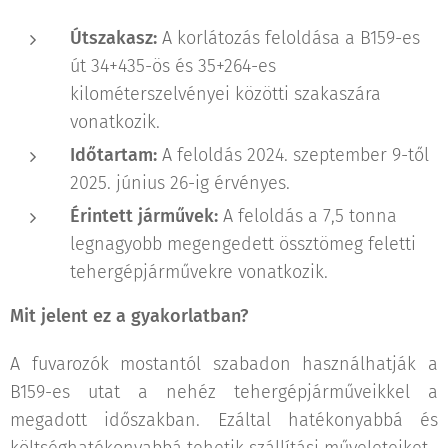
Útszakasz:
A korlátozás feloldása a B159-es
út 34+435-ös és 35+264-es
kilométerszelvényei közötti szakaszára
vonatkozik.
Időtartam:
A feloldás 2024. szeptember 9-től
2025. június 26-ig érvényes.
Érintett járművek:
A feloldás a 7,5 tonna
legnagyobb megengedett össztömeg feletti
tehergépjárművekre vonatkozik.
Mit jelent ez a gyakorlatban?
A fuvarozók mostantól szabadon használhatják a
B159-es utat a nehéz tehergépjárműveikkel a
megadott időszakban. Ezáltal hatékonyabbá és