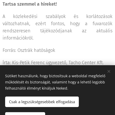
Tartsa szemmel a híreket!
A közlekedési szabályok és korlátozások
változhatnak, ezért fontos, hogy a fuvarozók
rendszeresen tájékozódjanak az aktuális
információkról.
Forrás: Osztrák hatóságok
Írta: Kis-Petik Ferenc ügyvezető, Tacho Center Kft.
Sütiket használunk, hogy biztosítsuk a weboldal megfelelő
működését és biztonságát, valamint hogy a lehető legjobb
Share
felhasználói élményt kínáljuk Neked.
Csak a legszükségesebbek elfogadása
"Iránytű a fuvarozásban!"