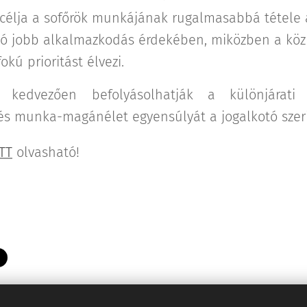
 célja a sofőrök munkájának rugalmasabbá tétele 
ló jobb alkalmazkodás érdekében, miközben a köz
kú prioritást élvezi.
k kedvezően befolyásolhatják a különjárati 
s munka-magánélet egyensúlyát a jogalkotó szeri
ITT
olvasható!