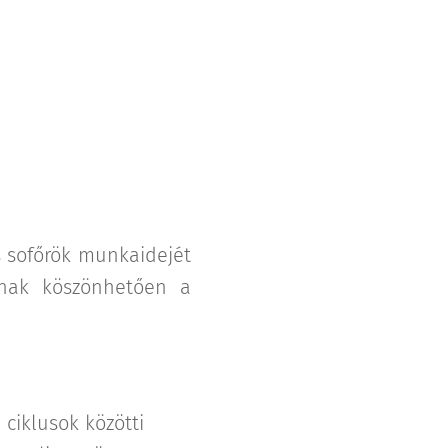
s sofőrök munkaidejét
sának köszönhetően a
 ciklusok közötti