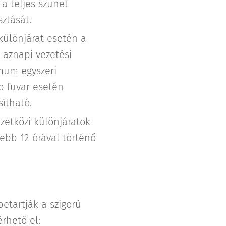
a teljes szünet
ztását.
ülönjárat esetén a
 aznapi vezetési
mum egyszeri
b fuvar esetén
ítható.
zetközi különjáratok
ebb 12 órával történő
etartják a szigorú
érhető el: