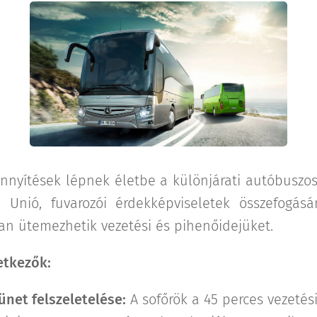
önnyítések lépnek életbe a különjárati autóbuszo
i Unió, fuvarozói érdekképviseletek összefogá
n ütemezhetik vezetési és pihenőidejüket.
etkezők:
ünet felszeletelése:
A sofőrök a 45 perces vezetési