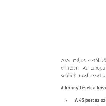
2024. május 22-től k
érintően. Az Európa
sofőrök rugalmasabba
A könnyítések a köv
A 45 perces sz