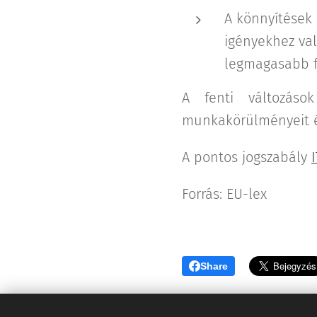
A könnyítések
igényekhez va
legmagasabb fo
A fenti változáso
munkakörülményeit é
A pontos jogszabály
Forrás: EU-lex
Share