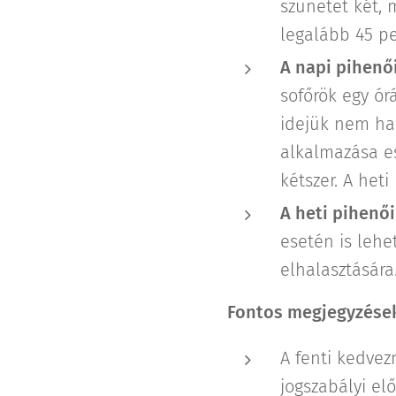
szünetet két, 
legalább 45 pe
A napi pihenő
sofőrök egy ór
idejük nem ha
alkalmazása e
kétszer. A het
A heti pihenő
esetén is lehe
elhalasztására
Fontos megjegyzése
A fenti kedvez
jogszabályi elő