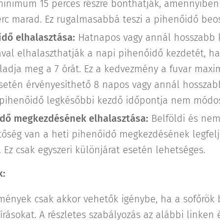
minimum 15 perces részre bonthatják, amennyiben 
rc marad. Ez rugalmasabbá teszi a pihenőidő beos
idő elhalasztása:
Hatnapos vagy annál hosszabb k
ával elhalaszthatják a napi pihenőidő kezdetét, ha
ladja meg a 7 órát. Ez a kedvezmény a fuvar maxi
setén érvényesíthető 8 napos vagy annál hosszab
i pihenőidő legkésőbbi kezdő időpontja nem módos
idő megkezdésének elhalasztása:
Belföldi és nem
tőség van a heti pihenőidő megkezdésének legfelj
. Ez csak egyszeri különjárat esetén lehetséges.
k:
mények csak akkor vehetők igénybe, ha a sofőrök b
írásokat. A részletes szabályozás az alábbi linken 