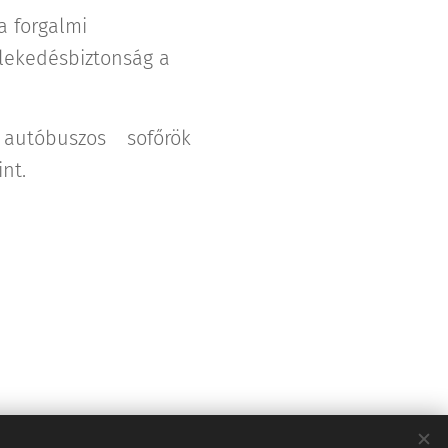
a forgalmi
lekedésbiztonság a
autóbuszos sofőrök
nt.