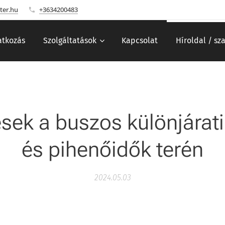
ter.hu
+3634200483
tkozás
Szolgáltatások
Kapcsolat
Híroldal / sz
sek a buszos különjárati
és pihenőidők terén
2024.05.03