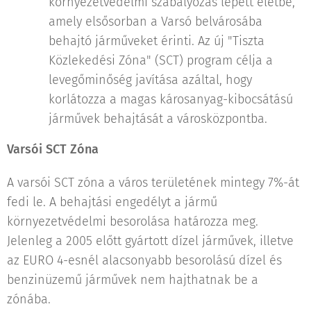
környezetvédelmi szabályozás lépett életbe,
amely elsősorban a Varsó belvárosába
behajtó járműveket érinti. Az új "Tiszta
Közlekedési Zóna" (SCT) program célja a
levegőminőség javítása azáltal, hogy
korlátozza a magas károsanyag-kibocsátású
járművek behajtását a városközpontba.
Varsói SCT Zóna
A varsói SCT zóna a város területének mintegy 7%-át
fedi le. A behajtási engedélyt a jármű
környezetvédelmi besorolása határozza meg.
Jelenleg a 2005 előtt gyártott dízel járművek, illetve
az EURO 4-esnél alacsonyabb besorolású dízel és
benzinüzemű járművek nem hajthatnak be a
zónába.