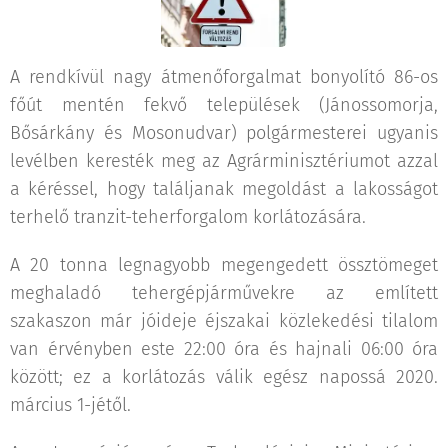
A rendkívül nagy átmenőforgalmat bonyolító 86-os
főút mentén fekvő települések (Jánossomorja,
Bősárkány és Mosonudvar) polgármesterei ugyanis
levélben keresték meg az Agrárminisztériumot azzal
a kéréssel, hogy találjanak megoldást a lakosságot
terhelő tranzit-teherforgalom korlátozására.
A 20 tonna legnagyobb megengedett össztömeget
meghaladó tehergépjárművekre az említett
szakaszon már jóideje éjszakai közlekedési tilalom
van érvényben este 22:00 óra és hajnali 06:00 óra
között; ez a korlátozás válik egész napossá 2020.
március 1-jétől.