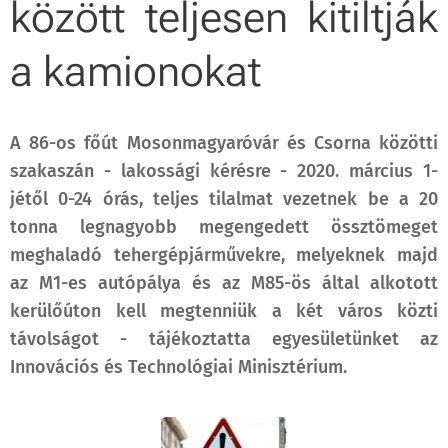
között teljesen kitiltják
a kamionokat
A 86-os főút Mosonmagyaróvár és Csorna közötti
szakaszán - lakossági kérésre - 2020. március 1-
jétől 0-24 órás, teljes tilalmat vezetnek be a 20
tonna legnagyobb megengedett össztömeget
meghaladó tehergépjárművekre, melyeknek majd
az M1-es autópálya és az M85-ös által alkotott
kerülőúton kell megtenniük a két város közti
távolságot - tájékoztatta egyesületünket az
Innovációs és Technológiai Minisztérium.