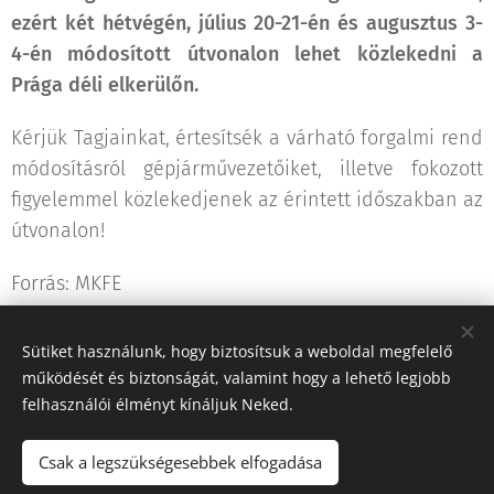
ezért két hétvégén, július 20-21-én és augusztus 3-
4-én módosított útvonalon lehet közlekedni a
Prága déli elkerülőn.
Kérjük Tagjainkat, értesítsék a várható forgalmi rend
módosításról gépjárművezetőiket, illetve fokozott
figyelemmel közlekedjenek az érintett időszakban az
útvonalon!
Forrás: MKFE
Sütiket használunk, hogy biztosítsuk a weboldal megfelelő
Share
működését és biztonságát, valamint hogy a lehető legjobb
felhasználói élményt kínáljuk Neked.
Csak a legszükségesebbek elfogadása