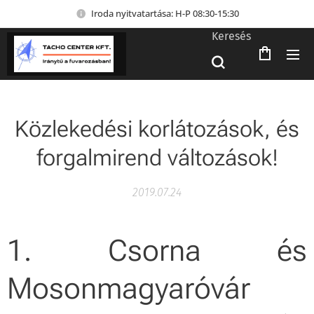
Iroda nyitvatartása: H-P 08:30-15:30
Keresés
Közlekedési korlátozások, és
forgalmirend változások!
2019.07.24
1. Csorna és
Mosonmagyaróvár