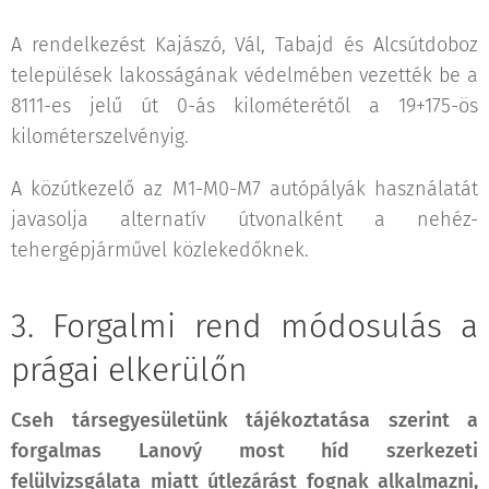
A rendelkezést Kajászó, Vál, Tabajd és Alcsútdoboz
települések lakosságának védelmében vezették be a
8111-es jelű út 0-ás kilométerétől a 19+175-ös
kilométerszelvényig.
A közútkezelő az M1-M0-M7 autópályák használatát
javasolja alternatív útvonalként a nehéz-
tehergépjárművel közlekedőknek.
3. Forgalmi rend módosulás a
prágai elkerülőn
Cseh társegyesületünk tájékoztatása szerint a
forgalmas Lanový most híd szerkezeti
felülvizsgálata miatt útlezárást fognak alkalmazni,