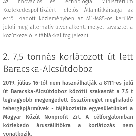
Az Innovációs és Technológiai Minisztérium
Közlekedéspolitikáért Felelős Államtitkársága az
erről kiadott közleményben az M1-M85-ös kerülőt
jelöli meg alternatív útvonalként, melyet tavasztól a
közútkezelő is táblákkal fog jelezni.
2. 7,5 tonnás korlátozott út lett
Baracska-Alcsútdoboz
2019. július 16-tól nem használhatják a 8111-es jelű
út Baracska-Alcsútdoboz közötti szakaszát a 7,5 t
legnagyobb megengedett össztömeget meghaladó
tehergépjárművek - tájékoztatta egyesületünket a
Magyar Közút Nonprofit Zrt. A célforgalomban
közlekedő áruszállítókra a korlátozás nem
vonatkozik.