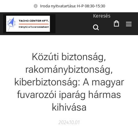
Iroda nyitvatartása: H-P 08:30-15:30
Keresés
Közúti biztonság,
rakománybiztonság,
kiberbiztonság: A magyar
fuvarozói iparág hármas
kihivása
2024.10.01