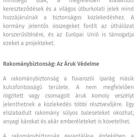
minőségű utak, a megfelelően kialakított
kereszteződések és a világos útburkolati jelek mind
hozzájárulnak a biztonságos közlekedéshez. A
kormány jelentős összegeket fordít az úthálózat
korszerűsítésére, és az Európai Unió is támogatja
ezeket a projekteket.
Rakománybiztonság: Az Áruk Védelme
A rakománybiztonság a fuvarozói iparág másik
kulcsfontosságú területe. A nem megfelelően
rögzített vagy csomagolt áruk komoly veszélyt
jelenthetnek a közlekedés többi résztvevőjére. Egy
elszabadult rakomány súlyos baleseteket okozhat,
anyagi károkat és akár emberéleteket is követelhet.
A rakománybiztonság garantálása érdekében a