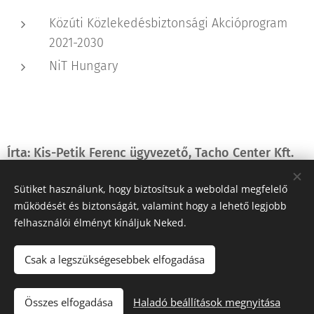
Közúti Közlekedésbiztonsági Akcióprogram
2021-2030
NiT Hungary
Írta: Kis-Petik Ferenc ügyvezető, Tacho Center Kft.
Sütiket használunk, hogy biztosítsuk a weboldal megfelelő
működését és biztonságát, valamint hogy a lehető legjobb
Share
felhasználói élményt kínáljuk Neked.
Csak a legszükségesebbek elfogadása
"Iránytű a fuvarozásban!"
Összes elfogadása
Haladó beállítások megnyitása
Tacho Center
Sütik