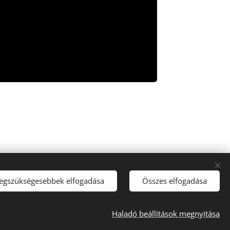
legszükségesebbek elfogadása
Összes elfogadása
Haladó beállítások megnyitása
Tacho Center
Sütik