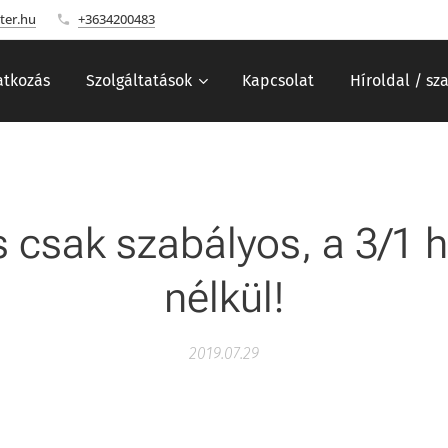
ter.hu
+3634200483
tkozás
Szolgáltatások
Kapcsolat
Híroldal / sz
 csak szabályos, a 3/1 h
nélkül!
2019.07.29