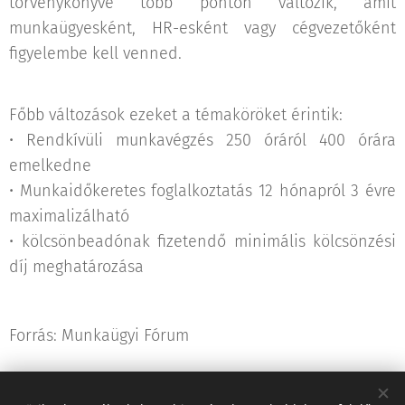
törvénykönyve több ponton változik, amit
munkaügyesként, HR-esként vagy cégvezetőként
figyelembe kell venned.
Főbb változások ezeket a témaköröket érintik:
• Rendkívüli munkavégzés 250 óráról 400 órára
emelkedne
• Munkaidőkeretes foglalkoztatás 12 hónapról 3 évre
maximalizálható
• kölcsönbeadónak fizetendő minimális kölcsönzési
díj meghatározása
Forrás: Munkaügyi Fórum