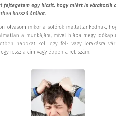
 fejtegetem egy kicsit, hogy miért is várakozik a
etben hosszú órákat.
on olvasom mikor a sofőrök méltatlankodnak, hogy
kalmatlan a munkájára, mivel hiába megy időkapur
etben napokat kell egy fel- vagy lerakásra vár
hogy rossz a cím vagy éppen a ref. szám.