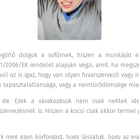
egőrlő dolgok a sofőrnek, hiszen a munkáját 
61/2006/EK rendelet alapján végzi, amit, ha megsze
vül az is igaz, hogy van olyan fuvarszervező vagy i
a tapasztalatlansága, vagy a nemtörődömsége miat
 de. Ezek a várakozások nem csak nektek id
 szervezésnek is. Hiszen a kocsi csak akkor termel 
ljuk meg ezen körforgást, hogy lássátok, hogy az e