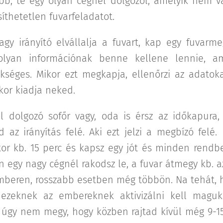
, te egy olyan cégnél dolgozol, amelyik nem váll
íthetetlen fuvarfeladatot.
agy irányító elvállalja a fuvart, kap egy fuvarme
yan információnak benne kellene lennie, am
ükséges. Mikor ezt megkapja, ellenőrzi az adato
kor kiadja neked.
l dolgozó sofőr vagy, oda is érsz az időkapura,
d az irányítás felé. Aki ezt jelzi a megbízó felé.
r kb. 15 perc és kapsz egy jót és minden rendb
n egy nagy cégnél rakodsz le, a fuvar átmegy kb. a
beren, rosszabb esetben még többön. Na tehát, h
dezeknek az embereknek aktivizálni kell magu
z úgy nem megy, hogy közben rajtad kívül még 9-15