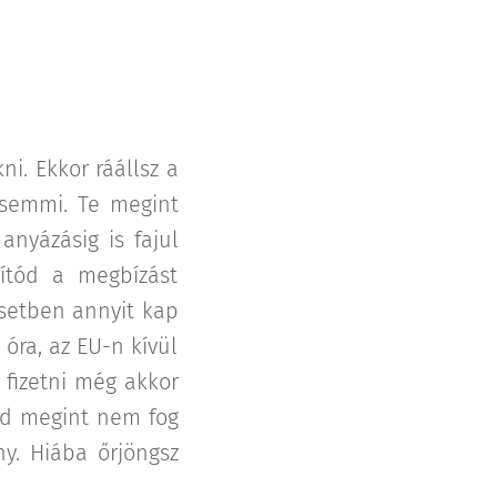
ni. Ekkor ráállsz a
 semmi. Te megint
anyázásig is fajul
yítód a megbízást
esetben annyit kap
 óra, az EU-n kívül
 fizetni még akkor
tód megint nem fog
y. Hiába őrjöngsz