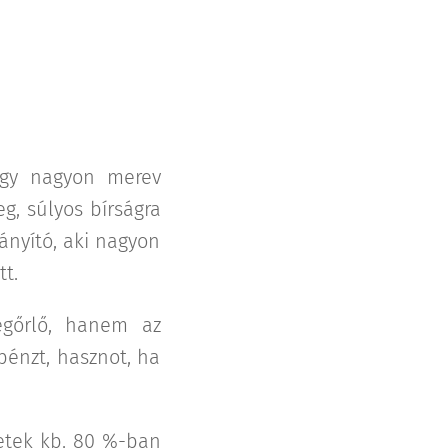
egy nagyon merev
g, súlyos bírságra
rányító, aki nagyon
t.
egőrlő, hanem az
pénzt, hasznot, ha
setek kb. 80 %-ban