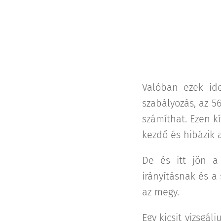
Valóban ezek id
szabályozás, az 5
számíthat. Ezen kí
kezdő és hibázik 
De és itt jön a
irányításnak és a
az megy.
Egy kicsit vizsgá