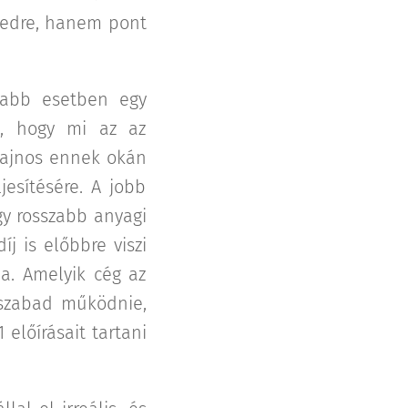
ejedre, hanem pont
zabb esetben egy
k, hogy mi az az
 Sajnos ennek okán
jesítésére. A jobb
gy rosszabb anyagi
íj is előbbre viszi
ba. Amelyik cég az
e szabad működnie,
 előírásait tartani