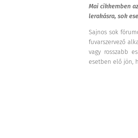
Mai cikkemben azt
lerakásra, sok es
Sajnos sok fórum
fuvarszervező al
vagy rosszabb es
esetben elő jön, 