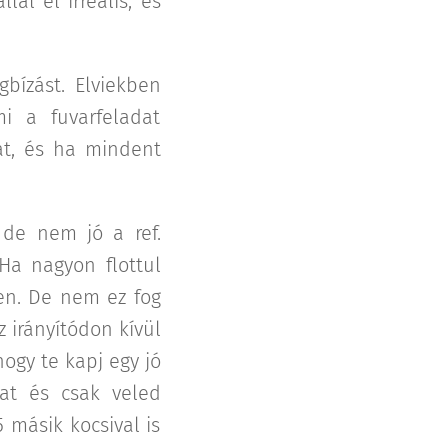
al el irreális, és
gbízást. Elviekben
i a fuvarfeladat
kat, és ha mindent
 de nem jó a ref.
 Ha nagyon flottul
en. De nem ez fog
z irányítódon kívül
ogy te kapj egy jó
kat és csak veled
 másik kocsival is