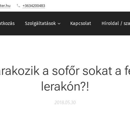
ter.hu
+3634200483
tkozás
Szolgáltatások
Kapcsolat
Híroldal / sz
rakozik a sofőr sokat a f
lerakón?!
2018.05.30