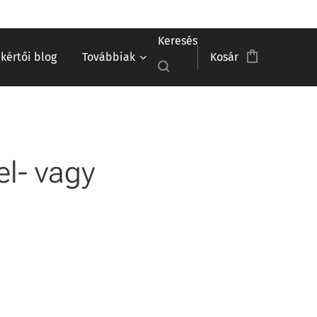
Keresés
akértői blog
Továbbiak
Kosár
el- vagy