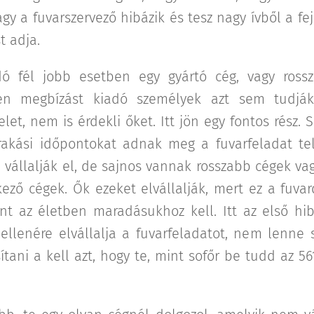
agy a fuvarszervező hibázik és tesz nagy ívből a f
t adja.
dó fél jobb esetben egy gyártó cég, vagy ross
zen megbízást kiadó személyek azt sem tudjá
let, nem is érdekli őket. Itt jön egy fontos rész.
lerakási időpontokat adnak meg a fuvarfeladat tel
vállalják el, de sajnos vannak rosszabb cégek va
ező cégek. Ők ezeket elvállalják, mert ez a fuvard
nt az életben maradásukhoz kell. Itt az első hi
k ellenére elvállalja a fuvarfeladatot, nem lenn
ítani a kell azt, hogy te, mint sofőr be tudd az 561