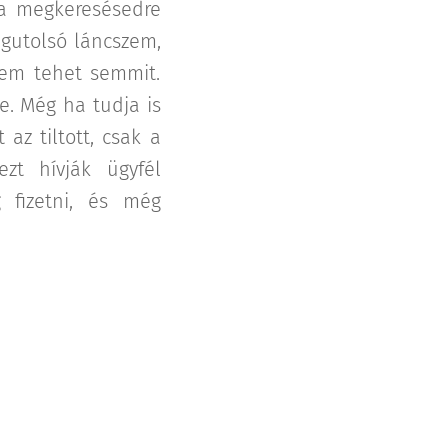
 a megkeresésedre
legutolsó láncszem,
sem tehet semmit.
. Még ha tudja is
az tiltott, csak a
zt hívják ügyfél
 fizetni, és még