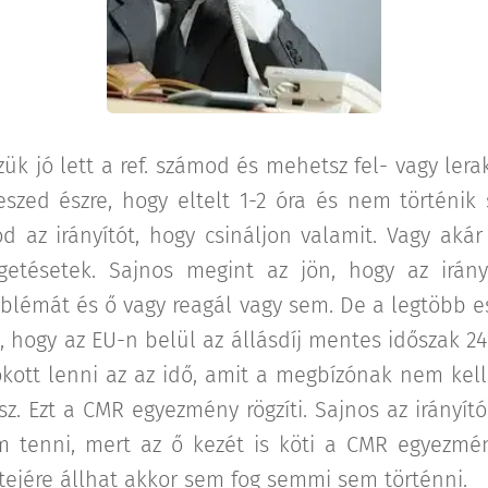
k jó lett a ref. számod és mehetsz fel- vagy lerak
eszed észre, hogy eltelt 1-2 óra és nem történik
od az irányítót, hogy csináljon valamit. Vagy akár 
getésetek. Sajnos megint az jön, hogy az irán
oblémát és ő vagy reagál vagy sem. De a legtöbb 
d, hogy az EU-n belül az állásdíj mentes időszak 24
kott lenni az az idő, amit a megbízónak nem kell
lsz. Ezt a CMR egyezmény rögzíti. Sajnos az irányí
 tenni, mert az ő kezét is köti a CMR egyezmén
tetejére állhat akkor sem fog semmi sem történni.