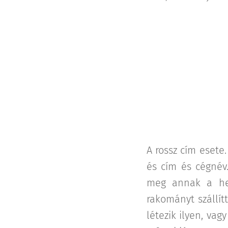
A rossz cím esete.
és cím és cégnév.
meg annak a hel
rakományt szállít
létezik ilyen, va