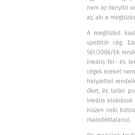
nem az irányító v
az, aki a megbízás
A megbízást kia
speditőr cég. E
561/2006/EK rende
írreális fel- és 
cégek ezeket nem 
helyzettel rendelk
őket, és talán po
irreális elváráso
hiszen neki biztos
maradéktalanul.