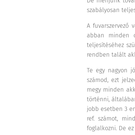
De menjünk tovább
szabályosan teljes
A fuvarszervező v
abban minden ol
teljesítéséhez sz
rendben talált ak
Te egy nagyon jó
számod, ezt jelze
megy minden akko
történni, általába
jobb esetben 3 em
ref. számot, min
foglalkozni. De e