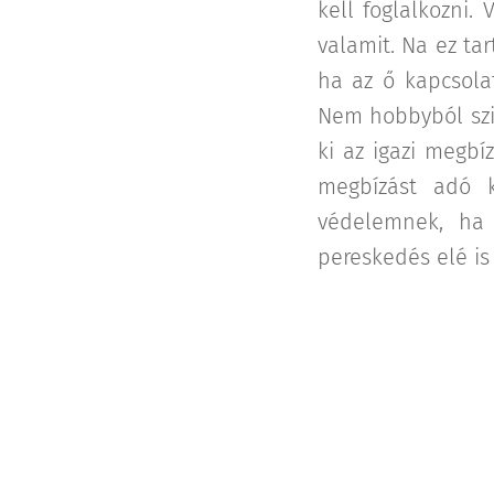
kell foglalkozni
valamit. Na ez tar
ha az ő kapcsola
Nem hobbyból szi
ki az igazi megbí
megbízást adó k
védelemnek, ha 
pereskedés elé is