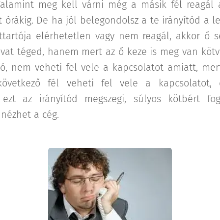
. Valamint meg kell várni még a másik fél reagál
t órákig. De ha jól belegondolsz a te irányítód a 
ttartója elérhetetlen vagy nem reagál, akkor ő 
vat téged, hanem mert az ő keze is meg van kötve
zó, nem veheti fel vele a kapcsolatot amiatt, mert 
övetkező fél veheti fel vele a kapcsolatot, e
ezt az irányítód megszegi, súlyos kötbért fog
 nézhet a cég.