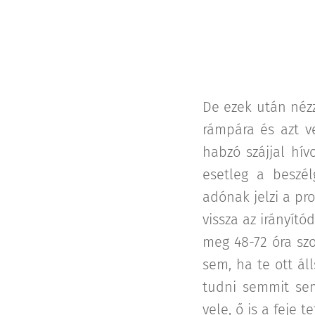
De ezek után nézzü
rámpára és azt v
habzó szájjal hív
esetleg a beszél
adónak jelzi a pr
vissza az irányító
meg 48-72 óra szo
sem, ha te ott ál
tudni semmit sem
vele, ő is a feje 