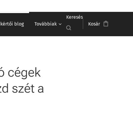
Keresés
akértői blog
Továbbiak
Kosár
zó cégek
zd szét a