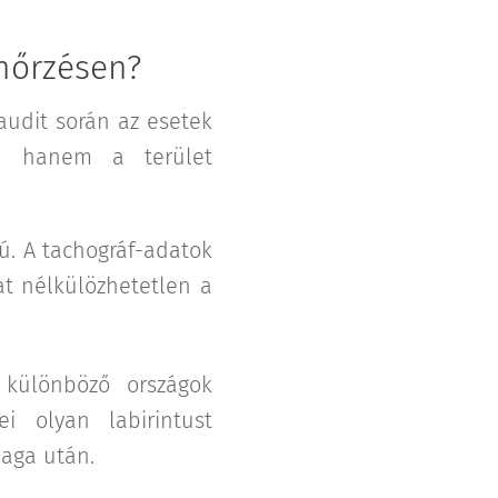
enőrzésen?
audit során az esetek
n, hanem a terület
. A tachográf-adatok
lat nélkülözhetetlen a
 különböző országok
i olyan labirintust
maga után.