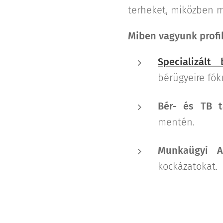
terheket, miközben m
Miben vagyunk profi
Specializált 
bérügyeire fók
Bér- és TB t
mentén.
Munkaügyi Au
kockázatokat.