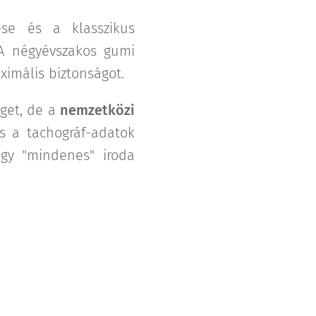
ése és a klasszikus
 A négyévszakos gumi
ximális biztonságot.
eget, de a
nemzetközi
és a tachográf-adatok
egy "mindenes" iroda