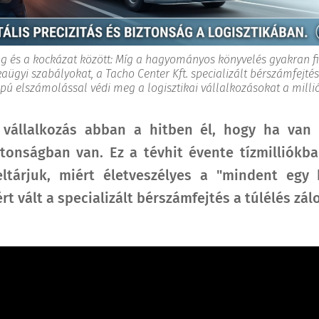
g és a kockázat között: Míg a hagyományos könyvelés gyakran f
ügyi szabályokat, a Tacho Center Kft. specializált bérszámfejtése 
pú elszámolással védi meg a logisztikai vállalkozásokat a millió
 vállalkozás abban a hitben él, hogy ha van 
ztonságban van. Ez a tévhit évente tízmilliókba
ltárjuk, miért életveszélyes a "mindent egy 
rt vált a specializált bérszámfejtés a túlélés zál