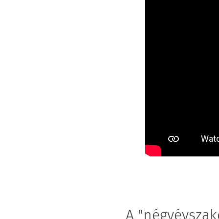
A "négyévszak