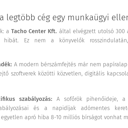
l a legtöbb cég egy munkaügyi ell
ek: a
Tacho Center Kft.
által elvégzett utolsó 300 
k hibát. Ez nem a könyvelők rosszindulatá
adék:
A modern bérszámfejtés már nem papíralapú
jtő szoftverek közötti közvetlen, digitális kapcso
ifikus szabályozás:
A sofőrök pihenőideje, a
zabályozásai és a napidíjak adómentes kerete
 egyetlen apró hiba 8-10 milliós bírságot vonhat 