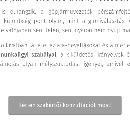
s elhangzik, a gépjárművezetők bérszámfejt
ti különbség pont olyan, mint a gumiválasztás.
 de valójában sem télen, sem nyáron nem nyújt ma
ő kiválóan látja el az áfa-bevallásokat és a mérl
 munkaügyi szabályai
, a kiküldetési irányelvek 
zámolás olyan mélyszaktudást igényel, amivel 
Kérjen szakértői konzultációt most!