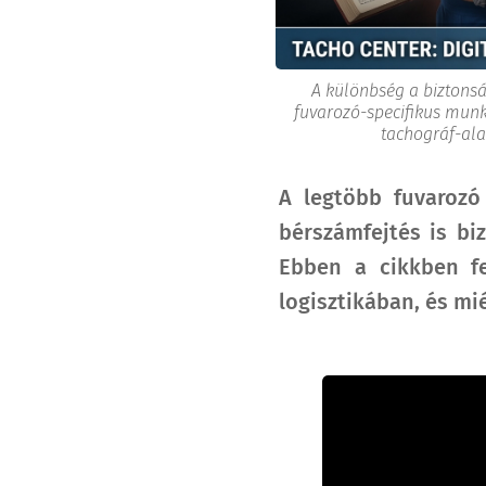
A különbség a biztonsá
fuvarozó-specifikus munka
tachográf-ala
A legtöbb fuvarozó
bérszámfejtés is bi
Ebben a cikkben fe
logisztikában, és mié