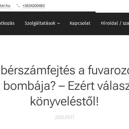
ter.hu
+3634200483
tkozás
Szolgáltatások
Kapcsolat
Híroldal / sz
 bérszámfejtés a fuvaro
t bombája? – Ezért válas
könyveléstől!
2026.05.11