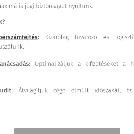
aximális jogi biztonságot nyújtunk.
k?
bérszámfejtés
:
Kizárólag fuvarozó és logiszt
uszálunk.
anácsadás:
Optimalizáljuk a kifizetéseket a h
dit:
Átvilágítjuk cége elmúlt időszakát, és 