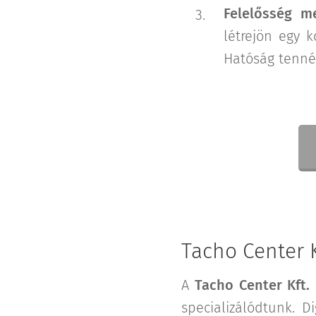
Felelősség m
létrejön egy k
Hatóság tenné
Tacho Center Kf
A
Tacho Center Kft.
specializálódtunk. D