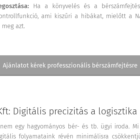
egosztása:
Ha a könyvelés és a bérszámfejtés
ontrollfunkció, ami kiszűri a hibákat, mielőtt a
 meg azt.
Ajánlatot kérek professzionális bérszámfejtésre
t: Digitális precizitás a logisztik
nem egy hagyományos bér- és tb. ügyi iroda. Mi 
igitális folyamataink révén minimálisra csökkentj