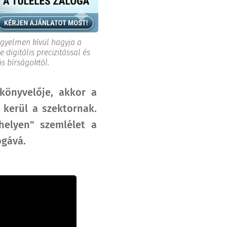
igyelmen kívül hagyja a
digitális precizitással és
s bírságoktól.
könyvelője, akkor a
 kerül a szektornak.
helyen" szemlélet a
ogává.