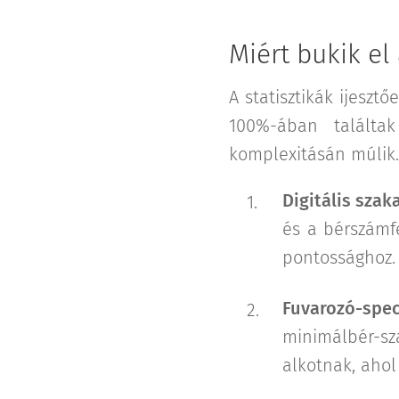
Miért bukik e
A statisztikák ijesztő
100%-ában találta
komplexitásán múlik.
Digitális szak
és a bérszámfe
pontossághoz.
Fuvarozó-spec
minimálbér-s
alkotnak, ahol