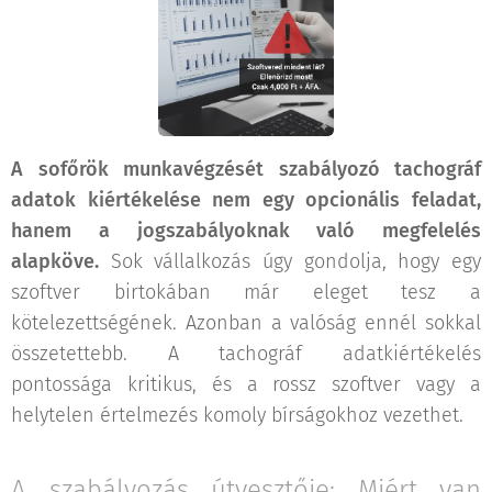
A sofőrök munkavégzését szabályozó tachográf
adatok kiértékelése nem egy opcionális feladat,
hanem a jogszabályoknak való megfelelés
alapköve.
Sok vállalkozás úgy gondolja, hogy egy
szoftver birtokában már eleget tesz a
kötelezettségének. Azonban a valóság ennél sokkal
összetettebb. A tachográf adatkiértékelés
pontossága kritikus, és a rossz szoftver vagy a
helytelen értelmezés komoly bírságokhoz vezethet.
A szabályozás útvesztője: Miért van