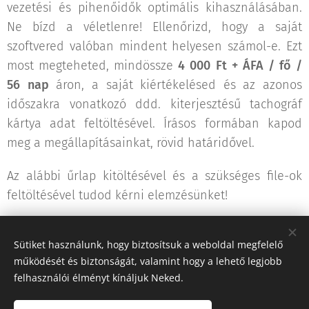
vezetési és pihenőidők optimális kihasználásában.
Ne bízd a véletlenre! Ellenőrizd, hogy a saját
szoftvered valóban mindent helyesen számol-e. Ezt
most megteheted, mindössze
4 000 Ft + ÁFA / fő /
56 nap
áron, a saját kiértékelésed és az azonos
időszakra vonatkozó ddd. kiterjesztésű tachográf
kártya adat feltöltésével. Írásos formában kapod
meg a megállapításainkat, rövid határidővel.
Az alábbi űrlap kitöltésével és a szükséges file-ok
feltöltésével tudod kérni elemzésünket!
Sütiket használunk, hogy biztosítsuk a weboldal megfelelő
működését és biztonságát, valamint hogy a lehető legjobb
Share
felhasználói élményt kínáljuk Neked.