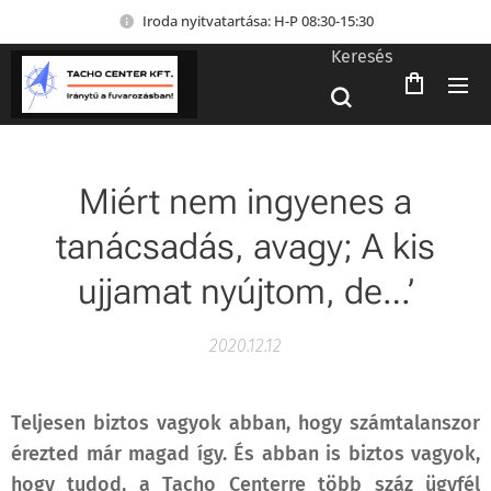
Iroda nyitvatartása: H-P 08:30-15:30
Keresés
Miért nem ingyenes a
tanácsadás, avagy; A kis
ujjamat nyújtom, de…’
2020.12.12
Teljesen biztos vagyok abban, hogy számtalanszor
érezted már magad így. És abban is biztos vagyok,
hogy tudod, a Tacho Centerre több száz ügyfél