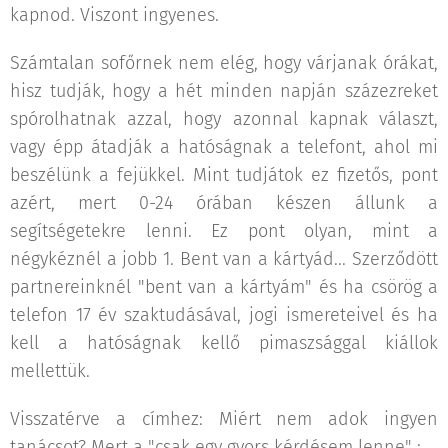
kapnod. Viszont ingyenes.
Számtalan sofőrnek nem elég, hogy várjanak órákat,
hisz tudják, hogy a hét minden napján százezreket
spórolhatnak azzal, hogy azonnal kapnak választ,
vagy épp átadják a hatóságnak a telefont, ahol mi
beszélünk a fejükkel. Mint tudjátok ez fizetős, pont
azért, mert 0-24 órában készen állunk a
segítségetekre lenni. Ez pont olyan, mint a
négykéznél a jobb 1. Bent van a kártyád... Szerződött
partnereinknél "bent van a kártyám" és ha csörög a
telefon 17 év szaktudásával, jogi ismereteivel és ha
kell a hatóságnak kellő pimaszsággal kiállok
mellettük.
Visszatérve a címhez: Miért nem adok ingyen
tanácsot? Mert a "csak egy gyors kérdésem lenne" :