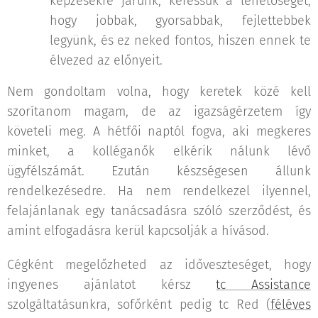
képzésekre járunk, keressük a lehetőséget,
hogy jobbak, gyorsabbak, fejlettebbek
legyünk, és ez neked fontos, hiszen ennek te
élvezed az előnyeit.
Nem gondoltam volna, hogy keretek közé kell
szorítanom magam, de az igazságérzetem így
követeli meg. A hétfői naptól fogva, aki megkeres
minket, a kolléganők elkérik nálunk lévő
ügyfélszámát. Ezután készségesen állunk
rendelkezésedre. Ha nem rendelkezel ilyennel,
felajánlanak egy tanácsadásra szóló szerződést, és
amint elfogadásra kerül kapcsolják a hívásod.
Cégként megelőzheted az időveszteséget, hogy
ingyenes ajánlatot kérsz
tc Assistance
szolgáltatásunkra, sofőrként pedig tc Red (
féléves