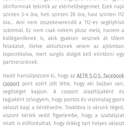
útinformnak tekintik az elérhetőségeimet. Ezek napi
szinten 3-4 óra, heti szinten 28 óra, havi szinten 112
óra... Ami nem összekeverendő a 112-es segélyhívó
számmal. Ez nem csak nekem plusz meló, hanem a
kolléganőknek is, akik gyakran vesznek át tőlem
feladatot, illetve aktivitiznek velem az ajtómban
toporzékolva, mert sürgős dolgot kell elintézni egy
partnerünknek.
Hadd hansúlyozzam ki, hogy az
AETR S.O.S. facebook
csoport
pont azért jött létre, hogy aki bajban van,
segítséget kapjon. A csoport alapítójaként és
tagjaként szívügyem, hogy pontos és viszonylag gyors
választ kapj a kérdésedre. Továbbra is várunk téged,
viszont kérlek vedd figyelembe, hogy a szabályzat
miatt is előfordulhat, hogy órákig tart helyes választ