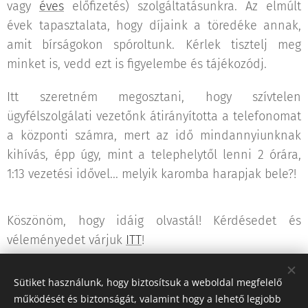
vagy
éves
előfizetés) szolgáltatásunkra. Az elmúlt
évek tapasztalata, hogy díjaink a töredéke annak,
amit bírságokon spóroltunk. Kérlek tisztelj meg
minket is, vedd ezt is figyelembe és tájékozódj.
Itt szeretném megosztani, hogy szívtelen
ügyfélszolgálati vezetőnk átirányította a telefonomat
a központi számra, mert az idő mindannyiunknak
kihívás, épp úgy, mint a telephelytől lenni 2 órára,
1:13 vezetési idővel... melyik karomba harapjak bele?!
Köszönöm, hogy idáig olvastál! Kérdésedet és
véleményedet várjuk
ITT
!
Sütiket használunk, hogy biztosítsuk a weboldal megfelelő
Share
működését és biztonságát, valamint hogy a lehető legjobb