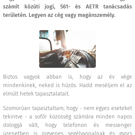
számít közúti jogi, 561- és AETR tanácsadás
területén. Legyen az cég vagy magánszemély.
Biztos vagyok abban is, hogy az év vége
mindenkinek, neked is húzós. Hadd meséljem el az
elmúlt hetek tapasztalatait.
Szomorúan tapasztaltam, hogy - nem egyes eseteket
tekintve - a sofőr közösség számára minden napos
dologgá vált, hogy telefonon és messenger
üzenetben is ingyenes segélyvonalnak és gyors