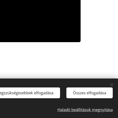
legszükségesebbek elfogadása
Összes elfogadása
Haladó beállítások megnyitása
Tacho Center
Sütik