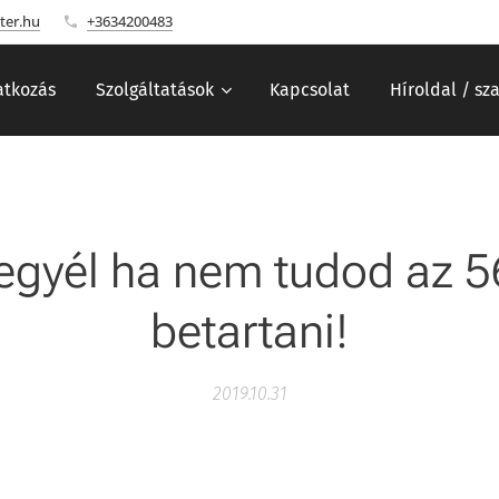
ter.hu
+3634200483
tkozás
Szolgáltatások
Kapcsolat
Híroldal / sz
tegyél ha nem tudod az 5
betartani!
2019.10.31