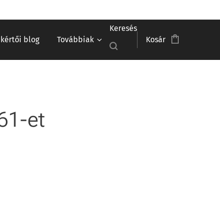
Keresés
akértői blog
Továbbiak
Kosár
61-et