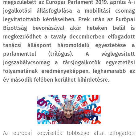
megszületett az Európai Parlament 2019. április 4-i
jogalkotási állásfoglalása a mobilitási csomag
legvitatottabb kérdéseiben. Ezek után az Európai
Bizottság bevonásával akár heteken belül is
megkezdődhet a tavaly decemberben elfogadott
tanácsi álláspont
háromoldalú egyeztetése a
parlamenttel (trilógus). A véglegesített
jogszabálycsomag a társjogalkotók egyeztetési
folyamatának eredményeképpen, leghamarabb ez
év második felében kerülhet kihirdetésre.
Az európai képviselők többsége által elfogadott