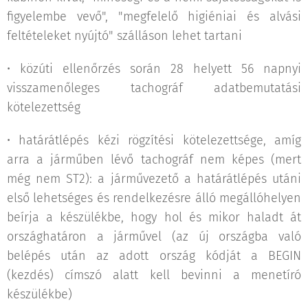
figyelembe vevő", "megfelelő higiéniai és alvási
feltételeket nyújtó" szálláson lehet tartani
• közúti ellenőrzés során 28 helyett 56 napnyi
visszamenőleges tachográf adatbemutatási
kötelezettség
• határátlépés kézi rögzítési kötelezettsége, amíg
arra a járműben lévő tachográf nem képes (mert
még nem ST2): a járművezető a határátlépés utáni
első lehetséges és rendelkezésre álló megállóhelyen
beírja a készülékbe, hogy hol és mikor haladt át
országhatáron a járművel (az új országba való
belépés után az adott ország kódját a BEGIN
(kezdés) címszó alatt kell bevinni a menetíró
készülékbe)