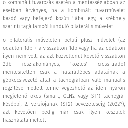
o kombinált fuvarozás esetén a mentesség abban az
esetben érvényes, ha a kombinált fuvarművelet
kezdő vagy befejező közúti 'lába' egy, a székhely
szerinti tagállamból kiinduló bilaterális művelet
o bilaterális műveleten belüli plusz művelet (az
odaúton 1db + a visszaúton 1db vagy ha az odaúton
ilyen nem volt, az azt közvetlenül követő visszaúton
2db részrakományos, 'köztes' cross-trade)
mentesítetten csak a határátlépés adatainak a
gépkocsivezető által a tachográfban való manuális
rögzítése mellett lenne végezhető az idén nyáron
megjelenő okos (smart, GEN2 vagy ST1) tachográf
későbbi, 2. verziójának (ST2) bevezetéséig (2022?),
azt követően pedig már csak ilyen készülék
használata mellett