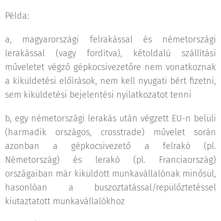
Példa:
a, magyarországi felrakással és németországi
lerakással (vagy fordítva), kétoldalú szállítási
műveletet végző gépkocsivezetőre nem vonatkoznak
a kiküldetési előírások, nem kell nyugati bért fizetni,
sem kiküldetési bejelentési nyilatkozatot tenni
b, egy németországi lerakás után végzett EU-n belüli
(harmadik országos, crosstrade) művelet során
azonban a gépkocsivezető a felrakó (pl.
Németország) és lerakó (pl. Franciaország)
országaiban már kiküldött munkavállalónak minősül,
hasonlóan a buszoztatással/repülőztetéssel
kiutaztatott munkavállalókhoz