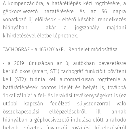
A kompenzációra, a határétlépés kézi rögzítésére, a
gépkocsivezető hazatérésére és az 56 napra
vonatkozó új előírások - eltérő későbbi rendelkezés
hiányában - akár a jogszabály majdani
kihirdetésével életbe léphetnek.
TACHOGRÁF - a 165/2014/EU Rendelet módosítása
• a 2019 júniusában az új autókban bevezetésre
kerülő okos (smart, ST1) tachográf funkcióit bővíteni
kell (ST2): tudnia kell automatikusan rögzítenie a
határátlépések pontos idejét és helyét is, továbbá
'lokalizálnia' a fel- és lerakási tevékenységeket is (ez
utóbbi kapcsán fedélzeti súlyszenzorral való
összekapcsolási elképzelésekről, ill. annak
hiányában a gépkocsivezető indulása előtt a rakodó
helyek előzetes fuvarozói rögzítési kötelezéséről