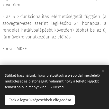
követően.
• az ST2-funkcionalitás elérhetőségétől függően (a
szövegtervezet szerint legkésőbb 24 hónappal a
rendelet hatálybalépését követően) léphet be az új
járművekre vonatkozóan az előírás
Forrás: MKFE
Sütiket használunk, hogy biztosítsuk a weboldal megfelelő
Share
működését és biztonságát, valamint hogy a lehető legjobb
felhasználói élményt kínáljuk Neked.
Csak a legszükségesebbek elfogadása