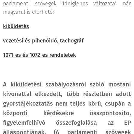
parlamenti szövegek 'ideiglenes változata' már
magyarul is elérhető:
kiküldetés
vezetési és pihenőidő, tachográf
1071-es és 1072-es rendeletek
A kiküldetési szabályozásról szóló mostani
kivonattal elkezdett, több részletben adott
gyorstájékoztatás nem teljes körű, csupán a
központi kérdésekre összpontosító,
figyelemfelhívó összefoglalása
az EP
álláspontjának
. (A parlamenti szövegek