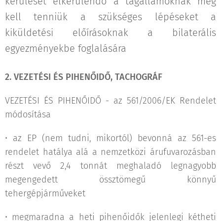
kerülését elkerülendő a tagállamoknak meg
kell tenniük a szükséges lépéseket a
kiküldetési előírásoknak a bilaterális
egyezményekbe foglalására
2.
VEZETÉSI ÉS PIHENŐIDŐ, TACHOGRÁF
VEZETÉSI ÉS PIHENŐIDŐ - az 561/2006/EK Rendelet
módosítása
• az EP (nem tudni, mikortól) bevonná az 561-es
rendelet hatálya alá a nemzetközi árufuvarozásban
részt vevő 2,4 tonnát meghaladó legnagyobb
megengedett össztömegű könnyű
tehergépjárműveket
• megmaradna a heti pihenőidők jelenlegi kétheti