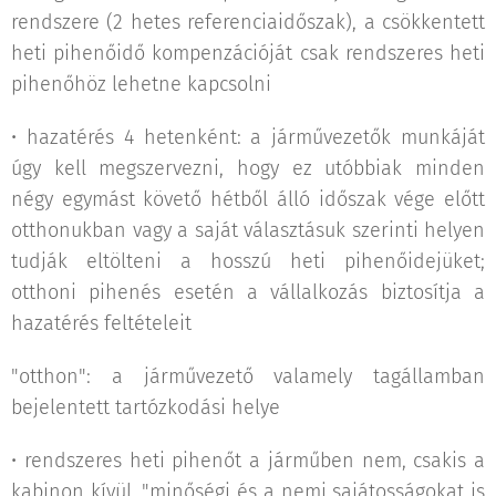
rendszere (2 hetes referenciaidőszak), a csökkentett
heti pihenőidő kompenzációját csak rendszeres heti
pihenőhöz lehetne kapcsolni
• hazatérés 4 hetenként: a járművezetők munkáját
úgy kell megszervezni, hogy ez utóbbiak minden
négy egymást követő hétből álló időszak vége előtt
otthonukban vagy a saját választásuk szerinti helyen
tudják eltölteni a hosszú heti pihenőidejüket;
otthoni pihenés esetén a vállalkozás biztosítja a
hazatérés feltételeit
"otthon": a járművezető valamely tagállamban
bejelentett tartózkodási helye
• rendszeres heti pihenőt a járműben nem, csakis a
kabinon kívül, "minőségi és a nemi sajátosságokat is