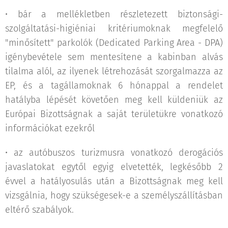
• bár a mellékletben részletezett biztonsági-
szolgáltatási-higiéniai kritériumoknak megfelelő
"minősített" parkolók (Dedicated Parking Area - DPA)
igénybevétele sem mentesítene a kabinban alvás
tilalma alól, az ilyenek létrehozását szorgalmazza az
EP, és a tagállamoknak 6 hónappal a rendelet
hatályba lépését követően meg kell küldeniük az
Európai Bizottságnak a saját területükre vonatkozó
információkat ezekről
• az autóbuszos turizmusra vonatkozó derogációs
javaslatokat egytől egyig elvetették, legkésőbb 2
évvel a hatályosulás után a Bizottságnak meg kell
vizsgálnia, hogy szükségesek-e a személyszállításban
eltérő szabályok.