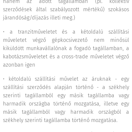
hanem az adott tagállamban (pl. kollektív
szerződések által szabályozott mértékű) szokásos
járandóság/díjazás illeti meg.)
• a tranzitműveletet és a kétoldalú szállítási
műveletet végző gépkocsivezető nem minősül
kiküldött munkavállalónak a fogadó tagállamban, a
kabotázsműveletet és a cross-trade műveletet végző
azonban igen
• kétoldalú szállítási művelet az áruknak - egy
szállítási szerződés alapján történő - a székhely
szerinti tagállamból egy másik tagállamba vagy
harmadik országba történő mozgatása, illetve egy
másik tagállamból vagy harmadik országból a
székhely szerinti tagállamba történő mozgatása.