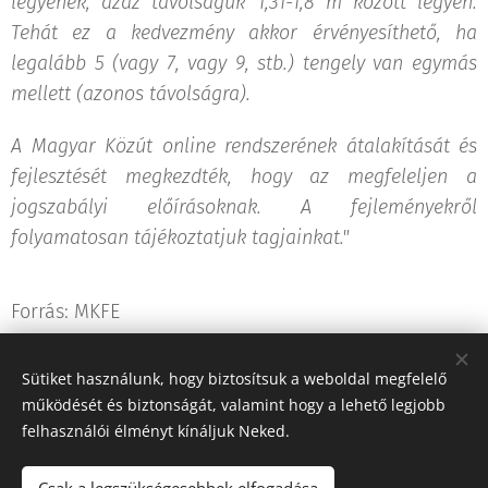
legyenek, azaz távolságuk 1,31-1,8 m között legyen.
Tehát ez a kedvezmény akkor érvényesíthető, ha
legalább 5 (vagy 7, vagy 9, stb.) tengely van egymás
mellett (azonos távolságra).
A Magyar Közút online rendszerének átalakítását és
fejlesztését megkezdték, hogy az megfeleljen a
jogszabályi előírásoknak. A fejleményekről
folyamatosan tájékoztatjuk tagjainkat."
Forrás: MKFE
Sütiket használunk, hogy biztosítsuk a weboldal megfelelő
Share
működését és biztonságát, valamint hogy a lehető legjobb
felhasználói élményt kínáljuk Neked.