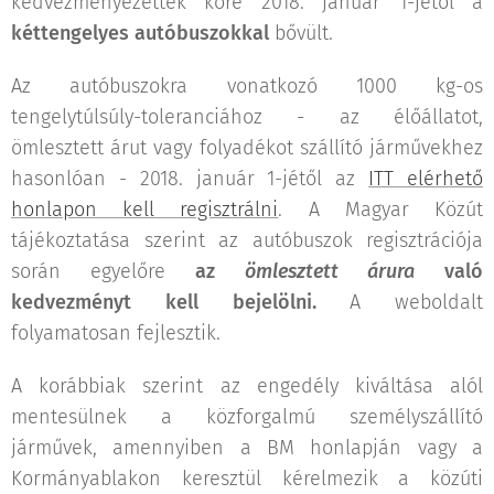
kedvezményezettek köre 2018. január 1-jétől a
kéttengelyes
autóbuszokkal
bővült.
Az autóbuszokra vonatkozó 1000 kg-os
tengelytúlsúly-toleranciához - az élőállatot,
ömlesztett árut vagy folyadékot szállító járművekhez
hasonlóan - 2018. január 1-jétől az
ITT elérhető
honlapon kell regisztrálni
. A Magyar Közút
tájékoztatása szerint az autóbuszok regisztrációja
során egyelőre
az
ömlesztett árura
való
kedvezményt kell bejelölni.
A weboldalt
folyamatosan fejlesztik.
A korábbiak szerint az engedély kiváltása alól
mentesülnek a közforgalmú személyszállító
járművek, amennyiben a BM honlapján vagy a
Kormányablakon keresztül kérelmezik a közúti