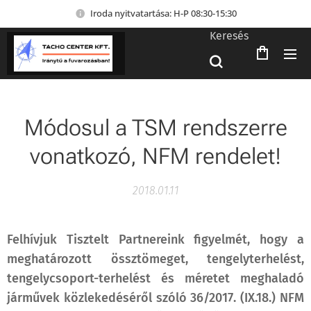
Iroda nyitvatartása: H-P 08:30-15:30
Keresés
Módosul a TSM rendszerre
vonatkozó, NFM rendelet!
2018.01.11
Felhívjuk Tisztelt Partnereink figyelmét, hogy a
meghatározott össztömeget, tengelyterhelést,
tengelycsoport-terhelést és méretet meghaladó
járművek közlekedéséről szóló 36/2017. (IX.18.) NFM