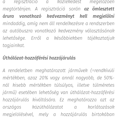
a regisztráció a közlekedést megelőzően
megtörténjen. A regisztráció során
az ömlesztett
árura vonatkozó kedvezményt kell megjelölni
mindaddig, amíg nem áll rendelkezésre a rendszerben
az autóbuszra vonatkozó kedvezmény választásának
lehetősége. Erről a későbbiekben tájékoztatjuk
tagjainkat.
Úthálózat-hozzáférési hozzájárulás
A rendeletben meghatározott járművek (=rendkívüli
mértékben, azaz 20% vagy annál nagyobb, de 50%-
nál kisebb mértékben túlsúlyos, illetve túlméretes
jármű) esetében lehetőség van úthálózat-hozzáférési
hozzájárulás kiváltására. Ez meghatározza azt az
országos közúthálózatot a korlátozások
megjelölésével, mely a hozzájárulás birtokában