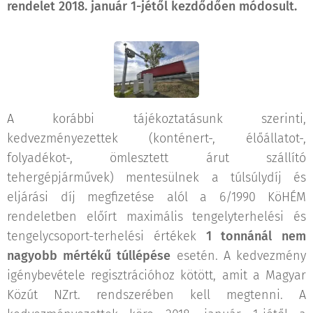
rendelet 2018. január 1-jétől kezdődően módosult.
A korábbi tájékoztatásunk szerinti,
kedvezményezettek (konténert-, élőállatot-,
folyadékot-, ömlesztett árut szállító
tehergépjárművek) mentesülnek a túlsúlydíj és
eljárási díj megfizetése alól a 6/1990 KöHÉM
rendeletben előírt maximális tengelyterhelési és
tengelycsoport-terhelési értékek
1 tonnánál nem
nagyobb mértékű túllépése
esetén. A kedvezmény
igénybevétele regisztrációhoz kötött, amit a Magyar
Közút NZrt. rendszerében kell megtenni. A