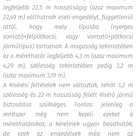
legfeljebb 22,5 m hosszúságig (azaz maximum
22,49 m) válthatnak eseti engedélyt, függetlenül
attól, hogy mely típusba (nyerges
vontató+félpótkocsi, vagy vontató+pótkocsi
járműtípus) tartoznak. A magasság tekintetében
ez a mérethatár legfeljebb 4,3 m (azaz maximum
4,29 m), szélesség tekintetében pedig 3,2 m
(azaz maximum 3,19 m).
A kísérési feltételek nem változtak, tehát 3,2 m
szélesség és 22 m hosszúság felett kísérő jármű
biztosítása szükséges. Fontos: jelenleg a
rendszer még nem kezeli ezeket a
mérethatárokat, a kérelmek ugyan beadhatók,
de ezek az engedélyek még nem az