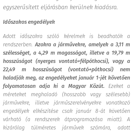
egyszerűsített eljárásban kerülnek kiadásra.
Időszakos engedélyek
Adott időszakra szóló kérelmek is beadhatók a
rendszerben.
Azokra a járművekre, amelyek a 3,11 m
szélességet, a 4,29 m magasságot, illetve a 19,79 m
hosszúságot (nyerges vontató+félpótkocsi), vagy a
22,49 m hosszúságot (vontató+pótkocsi) nem
haladják meg, az engedélyeket január 1-jét követően
folyamatosan adja ki a Magyar Közút.
Ezeket a
méreteket meghaladó (hosszabb vagy szélesebb)
járművekre, illetve járműszerelvényekre vonatkozó
engedélyek elkészítése csak január 8-át követően
várható (a rendszerek átprogramozása miatt). A
kizárólag túlméretes járművek számára, adott