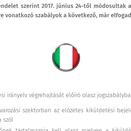
rendelet szerint 2017. június 24-től módosultak
e vonatkozó szabályok a következő, már elfogad
si irányelv végrehajtását előíró olasz jogszabályb
uvarozási szektorban az előzetes kiküldetési bej
 szól
őnek tartalmaznia kell olasz nyelven a kiküldö