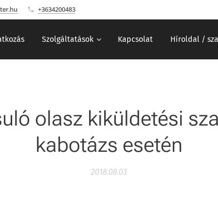
ter.hu
+3634200483
tkozás
Szolgáltatások
Kapcsolat
Híroldal / sz
ló olasz kiküldetési sz
kabotázs esetén
2018.08.03