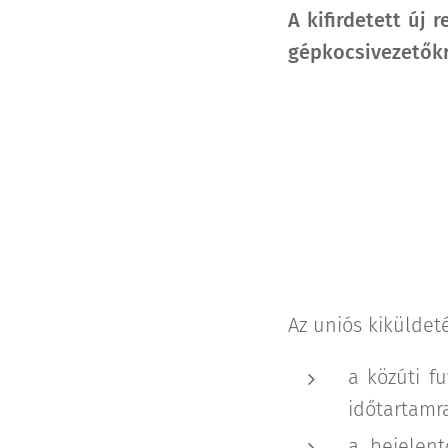
A kifirdetett új 
gépkocsivezetőkr
Az uniós kiküldeté
a közúti f
időtartamra
a bejelent