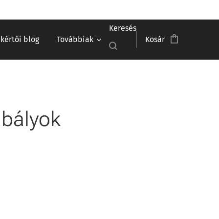
Keresés
akértői blog
Továbbiak
Kosár
abályok