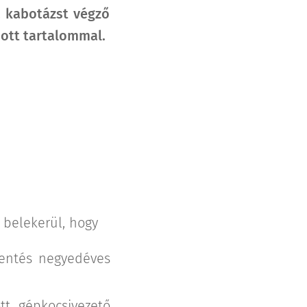
 a kabotázst végző
ott tartalommal.
a belekerül, hogy
elentés negyedéves
tt gépkocsivezető