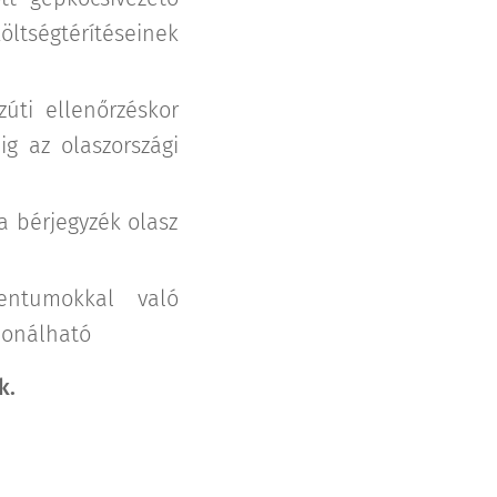
öltségtérítéseinek
úti ellenőrzéskor
g az olaszországi
a bérjegyzék olasz
entumokkal való
ionálható
k.