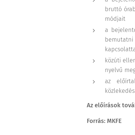
bruttó óra
módjait
a bejelent
bemutatni 
kapcsolatta
közúti ell
nyelvű megl
az előír
közlekedés 
Az előírások tov
Forrás: MKFE