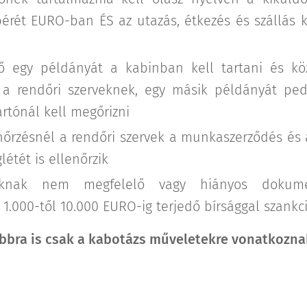
bérét EURO-ban ÉS az utazás, étkezés és szállás k
ő egy példányát a kabinban kell tartani és köz
a rendőri szerveknek, egy másik példányát pedi
rtónál kell megőrizni
enőrzésnél a rendőri szervek a munkaszerződés és 
étét is ellenőrzik
taknak nem megfelelő vagy hiányos dokum
1.000-től 10.000 EURO-ig terjedő bírsággal szankc
ábbra is csak a kabotázs műveletekre vonatkozna