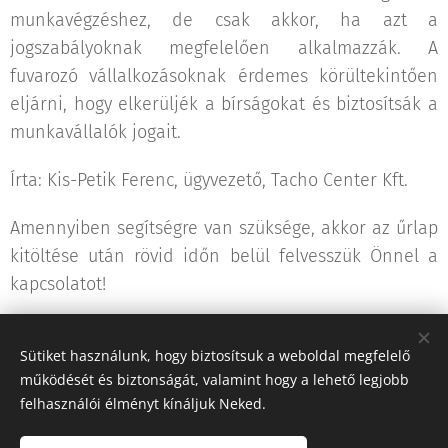
munkavégzéshez, de csak akkor, ha azt a
jogszabályoknak megfelelően alkalmazzák. A
fuvarozó vállalkozásoknak érdemes körültekintően
eljárni, hogy elkerüljék a bírságokat és biztosítsák a
munkavállalók jogait.
Írta: Kis-Petik Ferenc, ügyvezető, Tacho Center Kft.
Amennyiben segítségre van szüksége, akkor az űrlap
kitöltése után rövid időn belül felvesszük Önnel a
kapcsolatot!
Sütiket használunk, hogy biztosítsuk a weboldal megfelelő
működését és biztonságát, valamint hogy a lehető legjobb
Share
felhasználói élményt kínáljuk Neked.