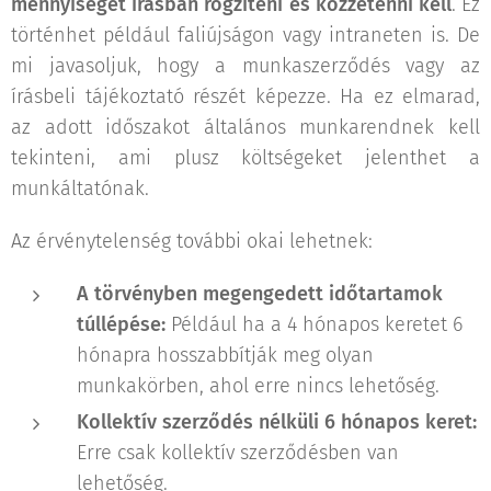
mennyiségét írásban rögzíteni és közzétenni kell
. Ez
történhet például faliújságon vagy intraneten is. De
mi javasoljuk, hogy a munkaszerződés vagy az
írásbeli tájékoztató részét képezze. Ha ez elmarad,
az adott időszakot általános munkarendnek kell
tekinteni, ami plusz költségeket jelenthet a
munkáltatónak.
Az érvénytelenség további okai lehetnek:
A törvényben megengedett időtartamok
túllépése:
Például ha a 4 hónapos keretet 6
hónapra hosszabbítják meg olyan
munkakörben, ahol erre nincs lehetőség.
Kollektív szerződés nélküli 6 hónapos keret:
Erre csak kollektív szerződésben van
lehetőség.