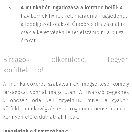
A munkabér ingadozása a kereten belül:
A
havibérnek fixnek kell maradnia, függetlenül
a ledolgozott óráktól. Órabéres díjazásnál is
csak a keret végén lehet elszámolni a plusz
órákat.
Bírságok elkerülése: Legyen
körültekintő!
A munkaidőkeret szabályainak megsértése komoly
bírságokat vonhat maga után. A fuvarozó cégeknek
különösen oda kell figyelniük, mivel a gyakori
külföldi munkavégzés és a rugalmas beosztás miatt
könnyen előfordulhatnak hibák.
Javaslatok a fuvarozóknak: