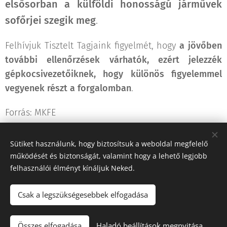
elsősorban a külföldi honosságú járművek
sofőrjei szegik meg
.
Felhívjuk Tisztelt Tagjaink figyelmét, hogy
a jövőben
további ellenőrzések várhatók, ezért jelezzék
gépkocsivezetőiknek, hogy különös figyelemmel
vegyenek részt a forgalomban
.
Forrás: MKFE
Sütiket használunk, hogy biztosítsuk a weboldal megfelelő
Share
működését és biztonságát, valamint hogy a lehető legjobb
felhasználói élményt kínáljuk Neked.
Csak a legszükségesebbek elfogadása
"Iránytű a fuvarozásban!"
Összes elfogadása
Haladó beállítások megnyitása