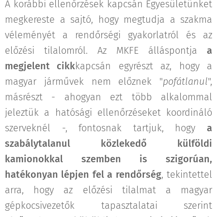
A korábbi ellenőrzések kapcsán Egyesületünket
megkereste a sajtó, hogy megtudja a szakma
véleményét a rendőrségi gyakorlatról és az
előzési tilalomról. Az MKFE álláspontja
a
megjelent cikk
kapcsán egyrészt az, hogy a
magyar járművek nem előznek "
pofátlanul
",
másrészt - ahogyan ezt több alkalommal
jeleztük a hatósági ellenőrzéseket koordináló
szerveknél -, fontosnak tartjuk, hogy
a
szabálytalanul közlekedő külföldi
kamionokkal szemben is szigorúan,
hatékonyan lépjen fel a rendőrség
, tekintettel
arra, hogy az előzési tilalmat a magyar
gépkocsivezetők tapasztalatai szerint