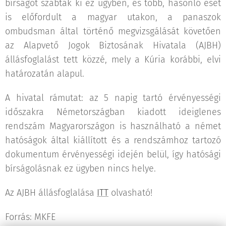
bírságot szabtak ki ez ügyben, és több, hasonló eset
is előfordult a magyar utakon, a panaszok
ombudsman által történő megvizsgálását követően
az Alapvető Jogok Biztosának Hivatala (AJBH)
állásfoglalást tett közzé, mely a Kúria korábbi, elvi
határozatán alapul.
A hivatal rámutat: az 5 napig tartó érvényességi
időszakra Németországban kiadott ideiglenes
rendszám Magyarországon is használható a német
hatóságok által kiállított és a rendszámhoz tartozó
dokumentum érvényességi idején belül, így hatósági
bírságolásnak ez ügyben nincs helye.
Az AJBH állásfoglalása
ITT
olvasható!
Forrás: MKFE