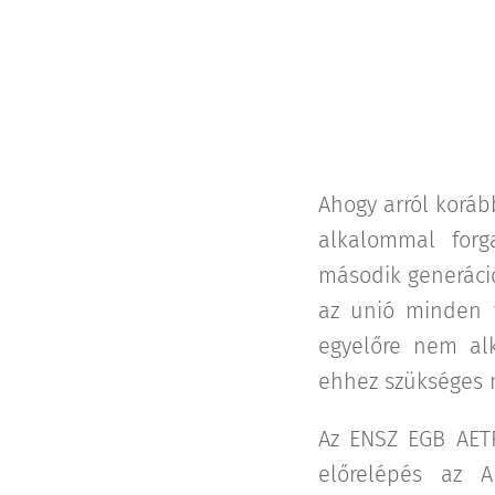
Ahogy arról koráb
alkalommal forg
második generáció
az unió minden t
egyelőre nem al
ehhez szükséges 
Az ENSZ EGB AETR
előrelépés az 