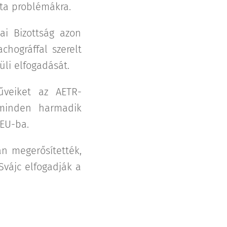
ta problémákra.
ai Bizottság azon
chográffal szerelt
üli elfogadását.
űveiket az AETR-
 minden harmadik
 EU-ba.
ján megerősítették,
Svájc elfogadják a