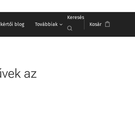
Keresés
akértői blog
Továbbiak
Kosár
űvek az