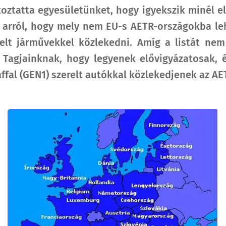
koztatta egyesületünket, hogy igyekszik minél e
át arról, hogy mely nem EU-s AETR-országokba le
relt járművekkel közlekedni. Amíg a listát ne
lt Tagjainknak, hogy legyenek elővigyázatosak, 
áffal (GEN1) szerelt autókkal közlekedjenek az A