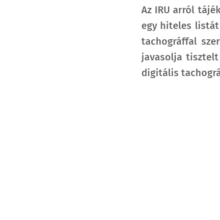
Az IRU arról tájé
egy hiteles list
tachográffal sze
javasolja tiszte
digitális tachogr