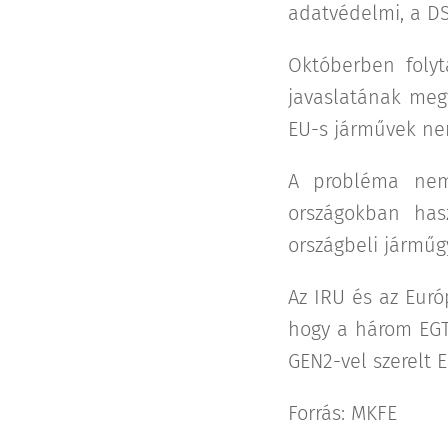
adatvédelmi, a DS
Októberben folyt
javaslatának megv
EU-s járművek nem
A probléma nemc
országokban has
országbeli járműg
Az IRU és az Európ
hogy a három EGT-
GEN2-vel szerelt 
Forrás: MKFE