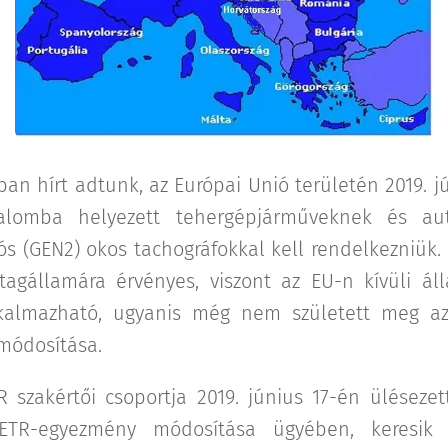
ban hírt adtunk, az Európai Unió területén 2019. jú
alomba helyezett tehergépjárműveknek és a
s (GEN2) okos tachográfokkal kell rendelkezniük. 
agállamára érvényes, viszont az EU-n kívüli ál
kalmazható, ugyanis még nem született meg a
módosítása.
 szakértői csoportja 2019. június 17-én ülésezet
AETR-egyezmény módosítása ügyében, keresik