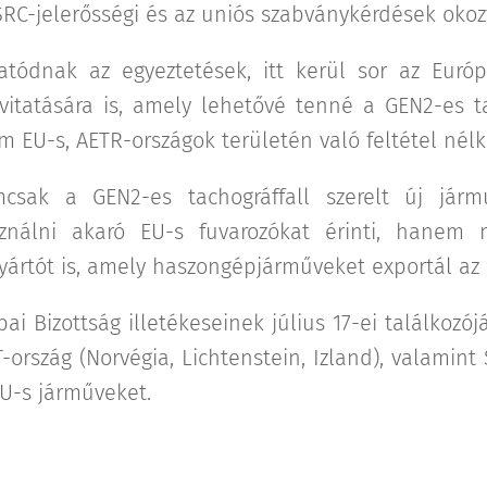
RC-jelerősségi és az uniós szabványkérdések okoz
atódnak az egyeztetések, itt kerül sor az Európ
itatására is, amely lehetővé tenné a GEN2-es ta
 EU-s, AETR-országok területén való feltétel nélk
sak a GEN2-es tachográffall szerelt új járm
ználni akaró EU-s fuvarozókat érinti, hanem
yártót is, amely haszongépjárműveket exportál az
ai Bizottság illetékeseinek július 17-ei találkozó
ország (Norvégia, Lichtenstein, Izland), valamint 
EU-s járműveket.