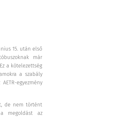
nius 15. után első
utóbuszoknak már
Ez a kötelezettség
lamokra a szabály
z AETR-egyezmény
t, de nem történt
 a megoldást az