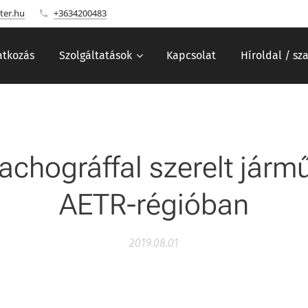
ter.hu
+3634200483
tkozás
Szolgáltatások
Kapcsolat
Híroldal / sz
achográffal szerelt járm
AETR-régióban
2019.08.01