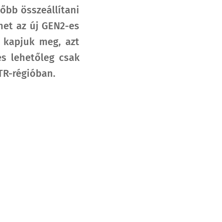
lőbb összeállítani
het az új GEN2-es
m kapjuk meg, azt
és lehetőleg csak
ETR-régióban.