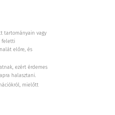
t tartományain vagy
feletti
alát előre, és
hatnak, ezért érdemes
apra halasztani.
ációkról, mielőtt