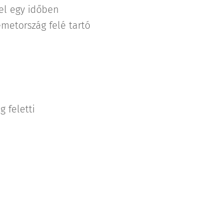
zel egy időben
émetország felé tartó
 feletti