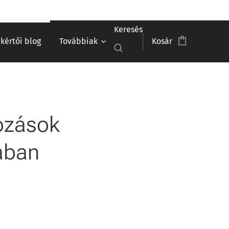
Keresés
akértői blog
Továbbiak
Kosár
tozások
ában