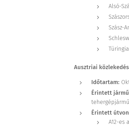
Alsó-Sz
Szászor
Szász-A
Schlesw
Türingia
Ausztriai közlekedési
Időtartam:
Okt
Érintett jármű
tehergépjármű
Érintett útvon
A12-es 