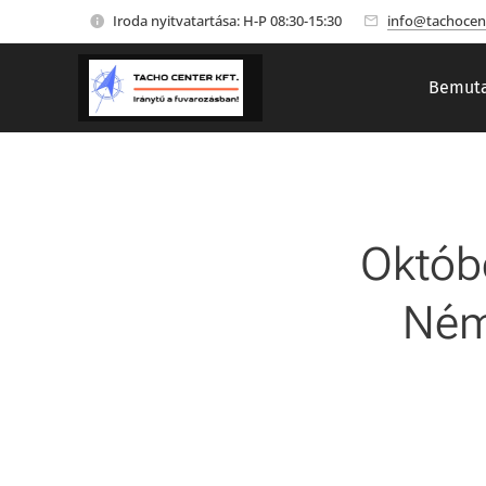
Iroda nyitvatartása: H-P 08:30-15:30
info@tachocen
Bemuta
Októbe
Ném