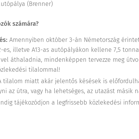
autópálya (Brenner)
rozók számára?
és:
Amennyiben október 3-án Németország érintet
2-es, illetve A13-as autópályákon kellene 7,5 tonna 
vel áthaladnia, mindenképpen tervezze meg útvon
zlekedési tilalommal!
 tilalom miatt akár jelentős késések is előfordul
yni az útra, vagy ha lehetséges, az utazást másik n
ndig tájékozódjon a legfrissebb közlekedési inform