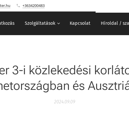
ter.hu
+3634200483
tkozás
Szolgáltatások
Kapcsolat
Híroldal / sz
r 3-i közlekedési korlá
etországban és Ausztri
2024.09.09