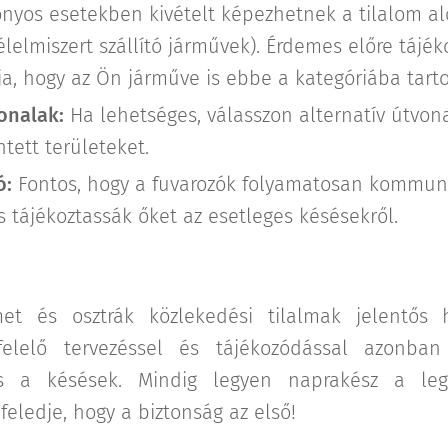
nyos esetekben kivételt képezhetnek a tilalom al
élelmiszert szállító járművek). Érdemes előre tájék
a, hogy az Ön járműve is ebbe a kategóriába tarto
onalak:
Ha lehetséges, válasszon alternatív útvona
ntett területeket.
ó:
Fontos, hogy a fuvarozók folyamatosan kommuni
és tájékoztassák őket az esetleges késésekről.
et és osztrák közlekedési tilalmak jelentős 
felelő tervezéssel és tájékozódással azonban
s a késések. Mindig legyen naprakész a legf
 feledje, hogy a biztonság az első!