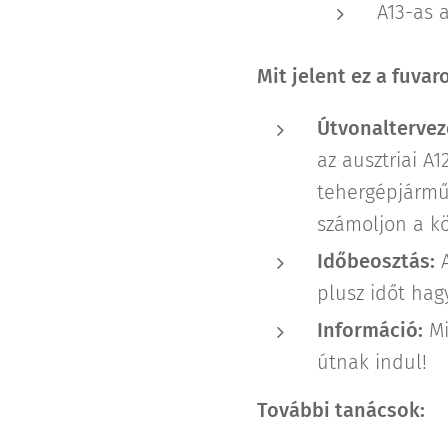
A13-as 
Mit jelent ez a fuva
Útvonaltervez
az ausztriai A1
tehergépjármű
számoljon a kö
Időbeosztás:
A
plusz időt hag
Információ:
Mi
útnak indul!
További tanácsok: