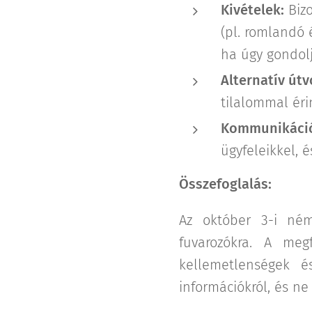
Kivételek:
Bizo
(pl. romlandó 
ha úgy gondolj
Alternatív útv
tilalommal éri
Kommunikáci
ügyfeleikkel, 
Összefoglalás:
Az október 3-i ném
fuvarozókra. A meg
kellemetlenségek é
információkról, és ne