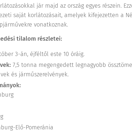
rlátozásokkal jár majd az ország egyes részein. Ez
vezeti saját korlátozásait, amelyek kifejezetten a N
pjárművekre vonatkoznak.
dési tilalom részletei:
óber 3-án, éjféltől este 10 óráig.
vek:
7,5 tonna megengedett legnagyobb össztömeg
vek és járműszerelvények.
ományok:
nburg
g
burg-Elő-Pomeránia