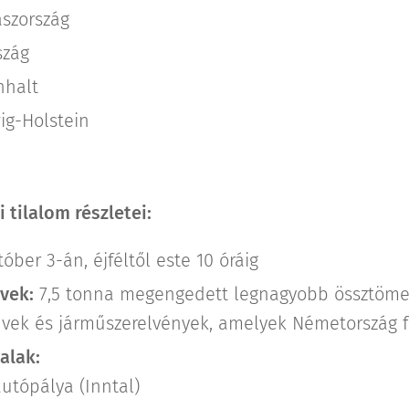
ászország
szág
nhalt
ig-Holstein
 tilalom részletei:
óber 3-án, éjféltől este 10 óráig
vek:
7,5 tonna megengedett legnagyobb össztömeg
vek és járműszerelvények, amelyek Németország fe
alak:
autópálya (Inntal)