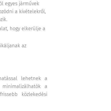
ól egyes járművek
ozódni a kivételekről,
zik.
lat, hogy elkerülje a
káljanak az
hatással lehetnek a
 minimalizálhatók a
rissebb közlekedési