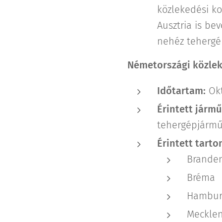
közlekedési ko
Ausztria is be
nehéz tehergé
Németországi közleke
Időtartam:
Okt
Érintett jármű
tehergépjármű
Érintett tart
Brande
Bréma
Hambur
Mecklen