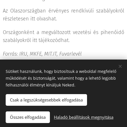
Az Olaszországban érvényes rendkívüli szabályokról
részletesen itt olvashat.
Országonként a megváltozott vezetési és pihenőidő
szabályokról itt tájékozódhat.
Forrás: IRU, MKFE, MIT.IT, Fuvarlevél
Sütiket használunk, hogy biztosítsuk a weboldal megfelelő
Share
működését és biztonságát, valamint hogy a lehető legjobb
felhasználói élményt kínáljuk Neked.
Csak a legszükségesebbek elfogadása
"Iránytű a fuvarozásban!"
Összes elfogadása
Haladó beállítások megnyitása
Tacho Center
Sütik