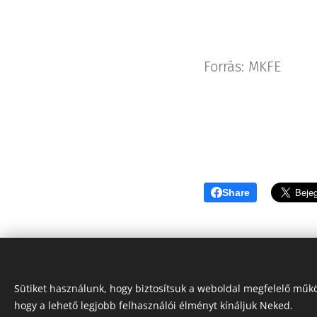
Forrás: MKFE
Share
Sütiket használunk, hogy biztosítsuk a weboldal megfelelő műkö
hogy a lehető legjobb felhasználói élményt kínáljuk Neked.