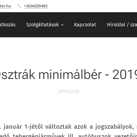
ter.hu
+3634200483
tkozás
Szolgáltatások
Kapcsolat
Híroldal / sz
sztrák minimálbér - 201
2019.02.02
. január 1-jétől változtak azok a jogszabályok,
kedő tehergépjárművek ill. autóbuszok vezetői