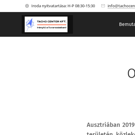
Iroda nyitvatartása: H-P 08:30-15:30
info@tachocen
Bemuta
O
Ausztriában 2019
területén közle