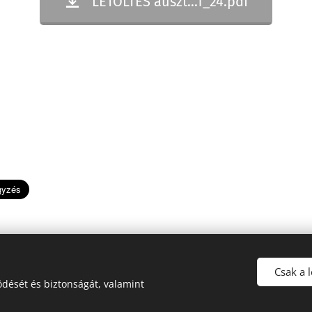
LETÖLTÉS auszt...1_24.pdf
Csak a 
dését és biztonságát, valamint