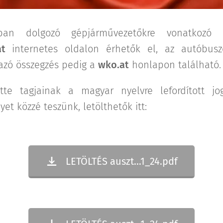
sban dolgozó gépjárművezetőkre vonatkozó 
.at
internetes oldalon érhetők el, az autóbusz
azó összegzés pedig a
wko.at
honlapon található.
te tagjainak a magyar nyelvre lefordított jog
yet közzé teszünk, letölthetők itt:
LETÖLTÉS auszt...1_24.pdf