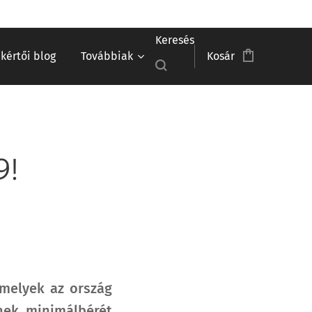
Keresés
akértői blog
Továbbiak
Kosár
9!
 melyek az ország
nek minimálbérét