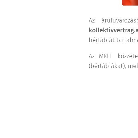
Az árufuvarozá
kollektivvertrag
bértáblát tartalm
Az MKFE közzétet
(bértáblákat), mel