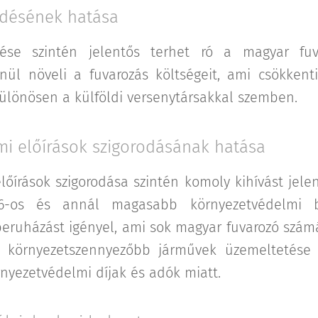
edésének hatása
ése szintén jelentős terhet ró a magyar fuva
nül növeli a fuvarozás költségeit, ami csökkent
ülönösen a külföldi versenytársakkal szemben.
mi előírások szigorodásának hatása
lőírások szigorodása szintén komoly kihívást jele
6-os és annál magasabb környezetvédelmi b
beruházást igényel, ami sok magyar fuvarozó szám
, környezetszennyezőbb járművek üzemeltetése 
rnyezetvédelmi díjak és adók miatt.