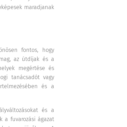
nyképesek maradjanak
önösen fontos, hogy
omag, az útdíjak és a
amelyek megértése és
jogi tanácsadót vagy
 értelmezésében és a
ályváltozásokat és a
k a fuvarozási ágazat