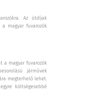
rozókra. Az útdíjak
i a magyar fuvarozók
nt a magyar fuvarozók
esorolású járművek
ára megterhelő lehet.
egyre költségesebbé