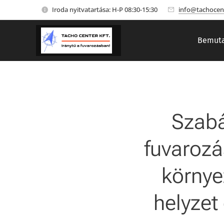
Iroda nyitvatartása: H-P 08:30-15:30
info@tachocen
Bemuta
Szabá
fuvarozá
környe
helyzet