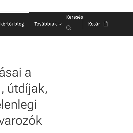
Keresés
akértői blog
Továbbiak
Kosár
ásai a
 útdíjak,
lenlegi
uvarozók