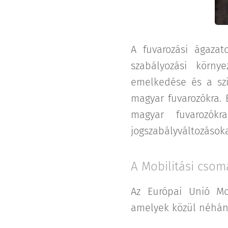
A fuvarozási ágaza
szabályozási körny
emelkedése és a szi
magyar fuvarozókra. 
magyar fuvarozókr
jogszabályváltozásoka
A Mobilitási csom
Az Európai Unió Mob
amelyek közül néhány