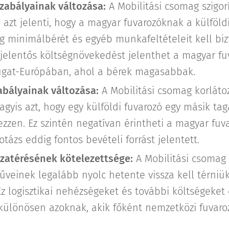
szabályainak változása:
A Mobilitási csomag szigor
i azt jelenti, hogy a magyar fuvarozóknak a külfö
g minimálbérét és egyéb munkafeltételeit kell biz
 jelentős költségnövekedést jelenthet a magyar fu
gat-Európában, ahol a bérek magasabbak.
abályainak változása:
A Mobilitási csomag korláto
vagyis azt, hogy egy külföldi fuvarozó egy másik ta
ezzen. Ez szintén negatívan érintheti a magyar fuva
tázs eddig fontos bevételi forrást jelentett.
zatérésének kötelezettsége:
A Mobilitási csomag e
űveinek legalább nyolc hetente vissza kell térniük
Ez logisztikai nehézségeket és további költségeke
különösen azoknak, akik főként nemzetközi fuvaro