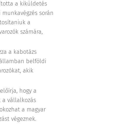
ította a kiküldetés
ldi munkavégzés során
tosítaniuk a
varozók számára,
zza a kabotázs
gállamban belföldi
rozókat, akik
lőírja, hogy a
 a vállalkozás
t okozhat a magyar
zást végeznek.