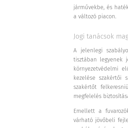
járművekbe, és haté
a változó piacon.
Jogi tanácsok ma
A jelenlegi szabál
tisztában legyenek j
környezetvédelmi el
kezelése szakértői 
szakértőt felkeresn
megfelelés biztosítá
Emellett a fuvarozó
várható jövőbeli fej