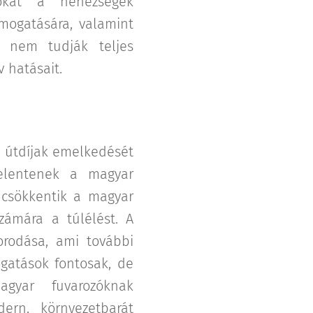
zókat a nehézségek
mogatására, valamint
k nem tudják teljes
 hatásait.
az útdíjak emelkedését
 jelentenek a magyar
, csökkentik a magyar
zámára a túlélést. A
orodása, ami további
gatások fontosak, de
yar fuvarozóknak
ern, környezetbarát