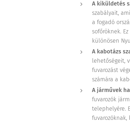
A kiküldetés 
szabályait, am
a fogadó orszá
sofőröknek. Ez
különösen Nyu
A kabotázs sz
lehetőségeit, 
fuvarozást vég
számára a kabo
A járművek ha
fuvarozók járm
telephelyére. 
fuvarozóknak, 