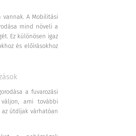
 vannak. A Mobilitási
orodása mind növeli a
ét. Ez különösen igaz
okhoz és előírásokhoz
ozások
gorodása a fuvarozási
váljon, ami további
t az útdíjak várhatóan