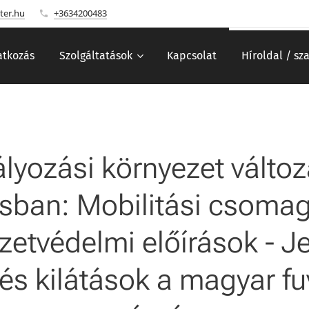
ter.hu
+3634200483
tkozás
Szolgáltatások
Kapcsolat
Híroldal / sz
lyozási környezet változ
sban: Mobilitási csomag,
zetvédelmi előírások - Je
 és kilátások a magyar f