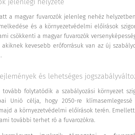
k jelenlegi helyzete
iatt a magyar fuvarozók jelenleg nehéz helyzetben
melkedése és a környezetvédelmi előírások szig
, ami csökkenti a magyar fuvarozók versenyképesség
, akiknek kevesebb erőforrásuk van az új szabály
.
fejlemények és lehetséges jogszabályvált
tovább folytatódik a szabályozási környezet szi
pai Unió célja, hogy 2050-re klímasemlegessé 
 majd a környezetvédelmi előírások terén. Emellet
mi további terhet ró a fuvarozókra.