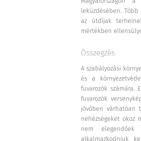
Magyarországon a 
leküzdésében. Több 
az útdíjak terhein
mértékben ellensúlyo
Összegzés
A szabályozási környe
és a környezetvédel
fuvarozók számára. E
fuvarozók versenyké
jövőben várhatóan t
nehézségeket okoz m
nem elegendőek 
alkalmazkodniuk ke