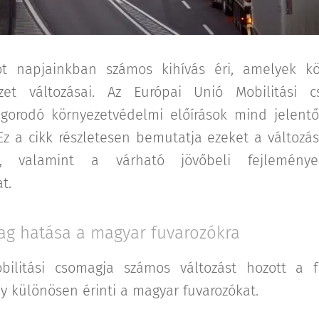
tot napjainkban számos kihívás éri, amelyek k
ezet változásai. Az Európai Unió Mobilitási c
gorodó környezetvédelmi előírások mind jelent
Ez a cikk részletesen bemutatja ezeket a változás
a, valamint a várható jövőbeli fejlemény
t.
ag hatása a magyar fuvarozókra
ilitási csomagja számos változást hozott a f
 különösen érinti a magyar fuvarozókat.