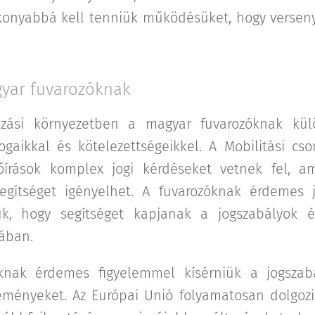
konyabbá kell tenniük működésüket, hogy verse
gyar fuvarozóknak
yozási környezetben a magyar fuvarozóknak kül
ogaikkal és kötelezettségeikkel. A Mobilitási cs
őírások komplex jogi kérdéseket vetnek fel, 
segítséget igényelhet. A fuvarozóknak érdemes 
iük, hogy segítséget kapjanak a jogszabályok
sában.
knak érdemes figyelemmel kísérniük a jogszab
leményeket. Az Európai Unió folyamatosan dolgozi