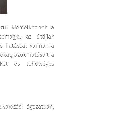
özül kiemelkednek a
somagja, az útdíjak
ős hatással vannak a
okat, azok hatásait a
eket és lehetséges
uvarozási ágazatban,