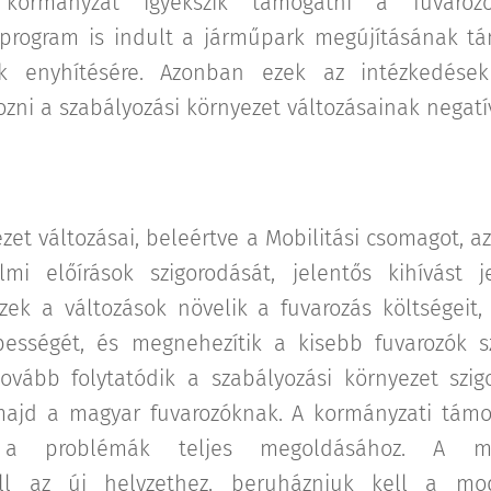
kormányzat igyekszik támogatni a fuvaro
program is indult a járműpark megújításának tá
ek enyhítésére. Azonban ezek az intézkedése
zni a szabályozási környezet változásainak negatív
zet változásai, beleértve a Mobilitási csomagot, 
mi előírások szigorodását, jelentős kihívást
zek a változások növelik a fuvarozás költségeit
pességét, és megnehezítik a kisebb fuvarozók s
ovább folytatódik a szabályozási környezet szig
ajd a magyar fuvarozóknak. A kormányzati támo
a problémák teljes megoldásához. A mag
ll az új helyzethez, beruházniuk kell a mod