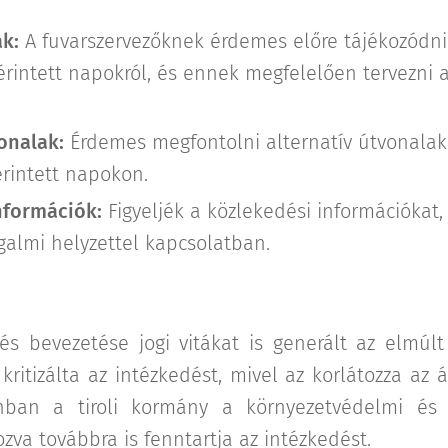
k:
A fuvarszervezőknek érdemes előre tájékozódni
rintett napokról, és ennek megfelelően tervezni 
onalak:
Érdemes megfontolni alternatív útvonalak
érintett napokon.
nformációk:
Figyeljék a közlekedési információkat
galmi helyzettel kapcsolatban.
s bevezetése jogi vitákat is generált az elmúl
 kritizálta az intézkedést, mivel az korlátozza a
nban a tiroli kormány a környezetvédelmi és k
va továbbra is fenntartja az intézkedést.