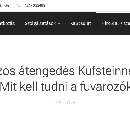
ter.hu
+3634200483
tkozás
Szolgáltatások
Kapcsolat
Híroldal / sz
os átengedés Kufsteinn
Mit kell tudni a fuvaroz
2025.01.19