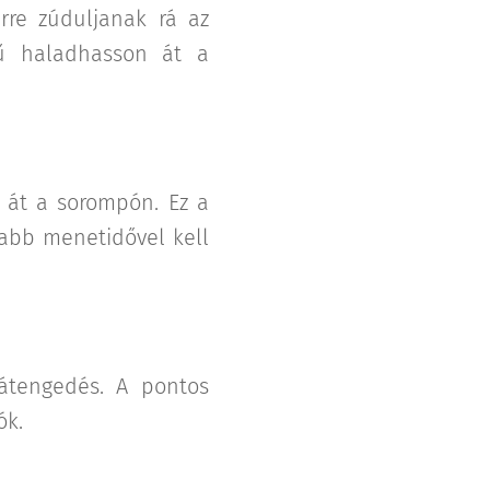
rre zúduljanak rá az
ű haladhasson át a
 át a sorompón. Ez a
zabb menetidővel kell
átengedés. A pontos
ók.