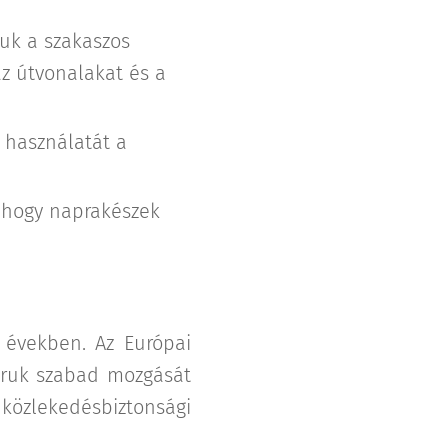
uk a szakaszos
az útvonalakat és a
 használatát a
, hogy naprakészek
t években. Az Európai
z áruk szabad mozgását
özlekedésbiztonsági