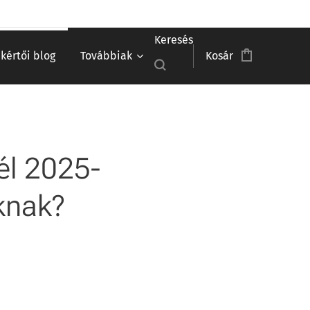
Keresés
akértői blog
Továbbiak
Kosár
él 2025-
óknak?