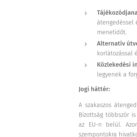
Tájékozódjana
átengedéssel é
menetidőt.
Alternatív útv
korlátozással 
Közlekedési i
legyenek a for
Jogi háttér:
A szakaszos átengedé
Bizottság többször is
az EU-n belül. Azo
szempontokra hivatkoz