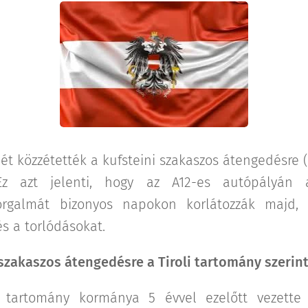
mét közzétették a kufsteini szakaszos átengedésre
Ez azt jelenti, hogy az A12-es autópályán 
orgalmát bizonyos napokon korlátozzák majd,
és a torlódásokat.
szakaszos átengedésre a Tiroli tartomány szerint
ol tartomány kormánya 5 évvel ezelőtt vezette