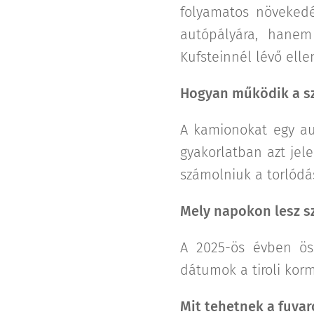
folyamatos növekedé
autópályára, hane
Kufsteinnél lévő ell
Hogyan működik a s
A kamionokat egy au
gyakorlatban azt jel
számolniuk a torlódá
Mely napokon lesz s
A 2025-ös évben ös
dátumok a tiroli korm
Mit tehetnek a fuva