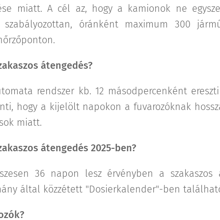
se miatt. A cél az, hogy a kamionok ne egysze
m szabályozottan, óránként maximum 300 járm
enőrzőponton.
zakaszos átengedés?
tomata rendszer kb. 12 másodpercenként ereszti
enti, hogy a kijelölt napokon a fuvarozóknak hoss
sok miatt.
zakaszos átengedés 2025-ben?
szesen 36 napon lesz érvényben a szakaszos 
ány által közzétett "Dosierkalender"-ben találhat
rozók?