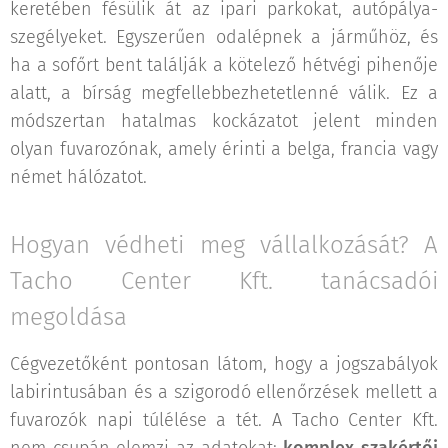
keretében fésülik át az ipari parkokat, autópálya-
szegélyeket. Egyszerűen odalépnek a járműhöz, és
ha a sofőrt bent találják a kötelező hétvégi pihenője
alatt, a bírság megfellebbezhetetlenné válik. Ez a
módszertan hatalmas kockázatot jelent minden
olyan fuvarozónak, amely érinti a belga, francia vagy
német hálózatot.
Hogyan védheti meg vállalkozását? A
Tacho Center Kft. tanácsadói
megoldása
Cégvezetőként pontosan látom, hogy a jogszabályok
labirintusában és a szigorodó ellenőrzések mellett a
fuvarozók napi túlélése a tét. A Tacho Center Kft.
nem csupán elemzi az adatokat:
komplex szakértői