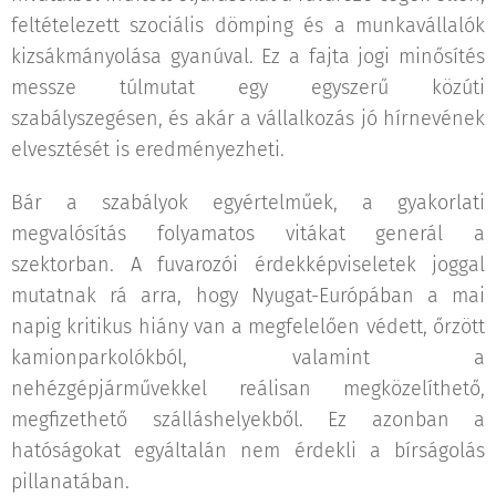
feltételezett szociális dömping és a munkavállalók
kizsákmányolása gyanúval. Ez a fajta jogi minősítés
messze túlmutat egy egyszerű közúti
szabályszegésen, és akár a vállalkozás jó hírnevének
elvesztését is eredményezheti.
Bár a szabályok egyértelműek, a gyakorlati
megvalósítás folyamatos vitákat generál a
szektorban. A fuvarozói érdekképviseletek joggal
mutatnak rá arra, hogy Nyugat-Európában a mai
napig kritikus hiány van a megfelelően védett, őrzött
kamionparkolókból, valamint a
nehézgépjárművekkel reálisan megközelíthető,
megfizethető szálláshelyekből. Ez azonban a
hatóságokat egyáltalán nem érdekli a bírságolás
pillanatában.