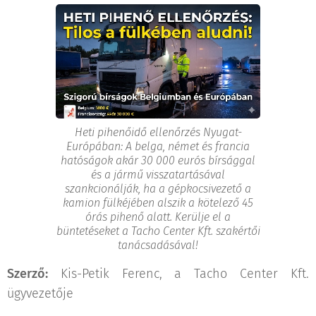
Heti pihenőidő ellenőrzés Nyugat-
Európában: A belga, német és francia
hatóságok akár 30 000 eurós bírsággal
és a jármű visszatartásával
szankcionálják, ha a gépkocsivezető a
kamion fülkéjében alszik a kötelező 45
órás pihenő alatt. Kerülje el a
büntetéseket a Tacho Center Kft. szakértői
tanácsadásával!
Szerző:
Kis-Petik Ferenc, a Tacho Center Kft.
ügyvezetője