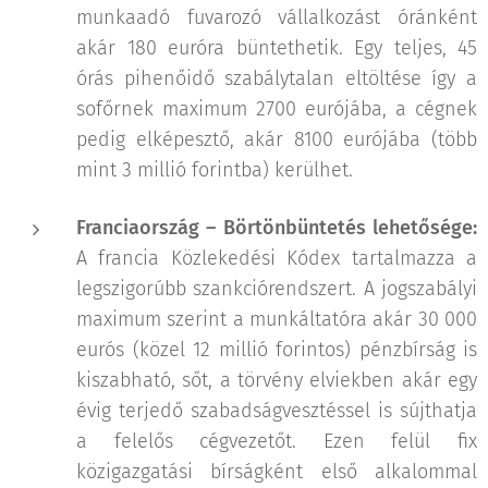
munkaadó fuvarozó vállalkozást óránként
akár 180 euróra büntethetik. Egy teljes, 45
órás pihenőidő szabálytalan eltöltése így a
sofőrnek maximum 2700 eurójába, a cégnek
pedig elképesztő, akár 8100 eurójába (több
mint 3 millió forintba) kerülhet.
Franciaország – Börtönbüntetés lehetősége:
A francia Közlekedési Kódex tartalmazza a
legszigorúbb szankciórendszert. A jogszabályi
maximum szerint a munkáltatóra akár 30 000
eurós (közel 12 millió forintos) pénzbírság is
kiszabható, sőt, a törvény elviekben akár egy
évig terjedő szabadságvesztéssel is sújthatja
a felelős cégvezetőt. Ezen felül fix
közigazgatási bírságként első alkalommal