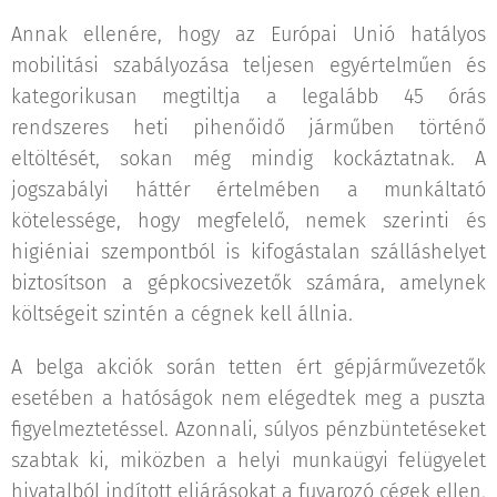
Annak ellenére, hogy az Európai Unió hatályos
mobilitási szabályozása teljesen egyértelműen és
kategorikusan megtiltja a legalább 45 órás
rendszeres heti pihenőidő járműben történő
eltöltését, sokan még mindig kockáztatnak. A
jogszabályi háttér értelmében a munkáltató
kötelessége, hogy megfelelő, nemek szerinti és
higiéniai szempontból is kifogástalan szálláshelyet
biztosítson a gépkocsivezetők számára, amelynek
költségeit szintén a cégnek kell állnia.
A belga akciók során tetten ért gépjárművezetők
esetében a hatóságok nem elégedtek meg a puszta
figyelmeztetéssel. Azonnali, súlyos pénzbüntetéseket
szabtak ki, miközben a helyi munkaügyi felügyelet
hivatalból indított eljárásokat a fuvarozó cégek ellen,