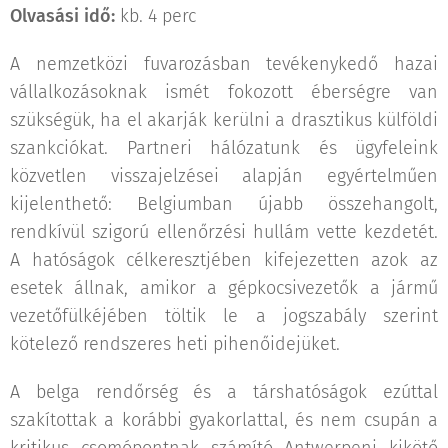
Olvasási idő:
kb. 4 perc
A nemzetközi fuvarozásban tevékenykedő hazai
vállalkozásoknak ismét fokozott éberségre van
szükségük, ha el akarják kerülni a drasztikus külföldi
szankciókat. Partneri hálózatunk és ügyfeleink
közvetlen visszajelzései alapján egyértelműen
kijelenthető: Belgiumban újabb összehangolt,
rendkívül szigorú ellenőrzési hullám vette kezdetét.
A hatóságok célkeresztjében kifejezetten azok az
esetek állnak, amikor a gépkocsivezetők a jármű
vezetőfülkéjében töltik le a jogszabály szerint
kötelező rendszeres heti pihenőidejüket.
A belga rendőrség és a társhatóságok ezúttal
szakítottak a korábbi gyakorlattal, és nem csupán a
kritikus csomópontnak számító Antwerpeni kikötő