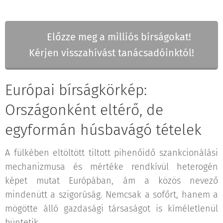
📞 Előzze meg a milliós bírságokat!
Kérjen visszahívást tanácsadóinktól!
Európai bírságkörkép:
Országonként eltérő, de
egyformán húsbavágó tételek
A fülkében eltöltött tiltott pihenőidő szankcionálási
mechanizmusa és mértéke rendkívül heterogén
képet mutat Európában, ám a közös nevező
mindenütt a szigorúság. Nemcsak a sofőrt, hanem a
mögötte álló gazdasági társaságot is kíméletlenül
büntetik.