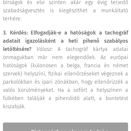
bírságok és elvi szinten akár egy évig terjedő
szabadságvesztés is kiegészíthet a munkáltató
terhére.
3. Kérdés: Elfogadják-e a hatóságok a tachográf
adatait igazolásként a heti pihenő szabályos
letöltésére?
Válasz:
A tachográf kártya adatai
önmagukban már nem elegendőek. Az európai
hatóságok (különösen a belga, francia és német
szervek) helyszíni, fizikai ellenőrzéseket végeznek a
parkolókban és ipari zónákban, hogy ellenőrizzék a
valós körülményeket. Ha a sofőrt a helyszínen a
fülkében találják a pihenőidő alatt, a büntetést
kiszabják.