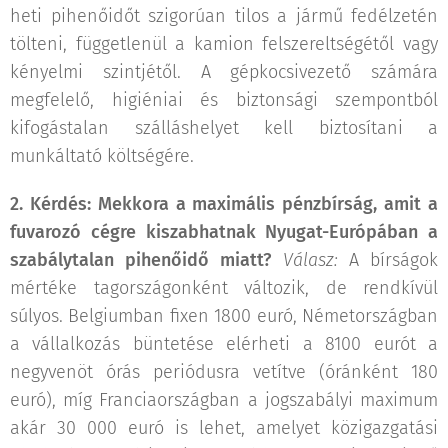
heti pihenőidőt szigorúan tilos a jármű fedélzetén
tölteni, függetlenül a kamion felszereltségétől vagy
kényelmi szintjétől. A gépkocsivezető számára
megfelelő, higiéniai és biztonsági szempontból
kifogástalan szálláshelyet kell biztosítani a
munkáltató költségére.
2. Kérdés: Mekkora a maximális pénzbírság, amit a
fuvarozó cégre kiszabhatnak Nyugat-Európában a
szabálytalan pihenőidő miatt?
Válasz:
A bírságok
mértéke tagországonként változik, de rendkívül
súlyos. Belgiumban fixen 1800 euró, Németországban
a vállalkozás büntetése elérheti a 8100 eurót a
negyvenöt órás periódusra vetítve (óránként 180
euró), míg Franciaországban a jogszabályi maximum
akár 30 000 euró is lehet, amelyet közigazgatási