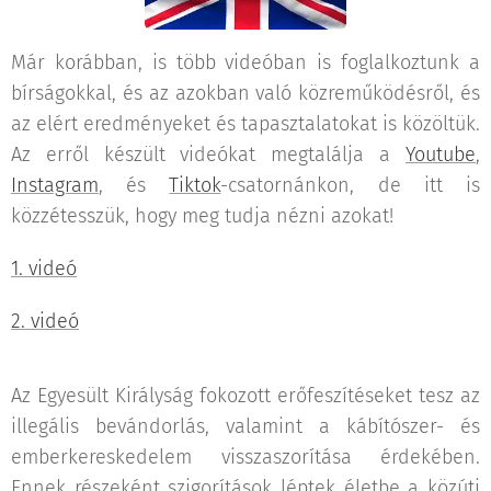
Már korábban, is több videóban is foglalkoztunk a
bírságokkal, és az azokban való közreműködésről, és
az elért eredményeket és tapasztalatokat is közöltük.
Az erről készült videókat megtalálja a
Youtube
,
Instagram
, és
Tiktok
-csatornánkon, de itt is
közzétesszük, hogy meg tudja nézni azokat!
1. videó
2. videó
Az Egyesült Királyság fokozott erőfeszítéseket tesz az
illegális bevándorlás, valamint a kábítószer- és
emberkereskedelem visszaszorítása érdekében.
Ennek részeként szigorítások léptek életbe a közúti