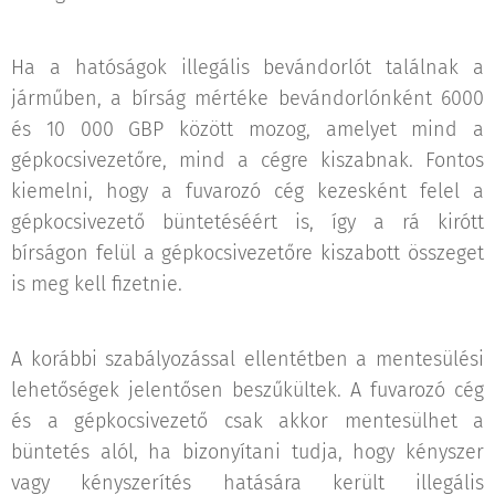
Ha a hatóságok illegális bevándorlót találnak a
járműben, a bírság mértéke bevándorlónként 6000
és 10 000 GBP között mozog, amelyet mind a
gépkocsivezetőre, mind a cégre kiszabnak. Fontos
kiemelni, hogy a fuvarozó cég kezesként felel a
gépkocsivezető büntetéséért is, így a rá kirótt
bírságon felül a gépkocsivezetőre kiszabott összeget
is meg kell fizetnie.
A korábbi szabályozással ellentétben a mentesülési
lehetőségek jelentősen beszűkültek. A fuvarozó cég
és a gépkocsivezető csak akkor mentesülhet a
büntetés alól, ha bizonyítani tudja, hogy kényszer
vagy kényszerítés hatására került illegális