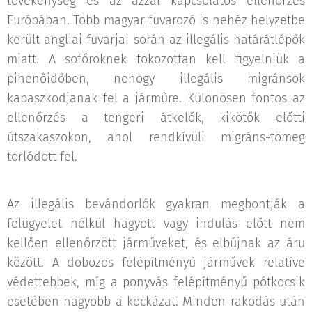
tevékenység és az azzal kapcsolatos ellenőrzés
Európában. Több magyar fuvarozó is nehéz helyzetbe
került angliai fuvarjai során az illegális határátlépők
miatt. A sofőröknek fokozottan kell figyelniük a
pihenőidőben, nehogy illegális migránsok
kapaszkodjanak fel a járműre. Különösen fontos az
ellenőrzés a tengeri átkelők, kikötők előtti
útszakaszokon, ahol rendkívüli migráns-tömeg
torlódott fel.
Az illegális bevándorlók gyakran megbontják a
felügyelet nélkül hagyott vagy indulás előtt nem
kellően ellenőrzött járműveket, és elbújnak az áru
között. A dobozos felépítményű járművek relatíve
védettebbek, míg a ponyvás felépítményű pótkocsik
esetében nagyobb a kockázat. Minden rakodás után