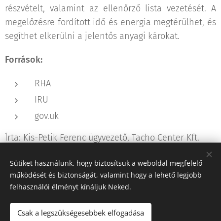
részvételt, valamint az ellenőrző lista vezetését. A
megelőzésre fordított idő és energia megtérülhet, és
segíthet elkerülni a jelentős anyagi károkat.
Források:
RHA
IRU
gov.uk
Írta: Kis-Petik Ferenc ügyvezető, Tacho Center Kft.
Sütiket használunk, hogy biztosítsuk a weboldal megfelelő
Share
működését és biztonságát, valamint hogy a lehető legjobb
felhasználói élményt kínáljuk Neked.
Csak a legszükségesebbek elfogadása